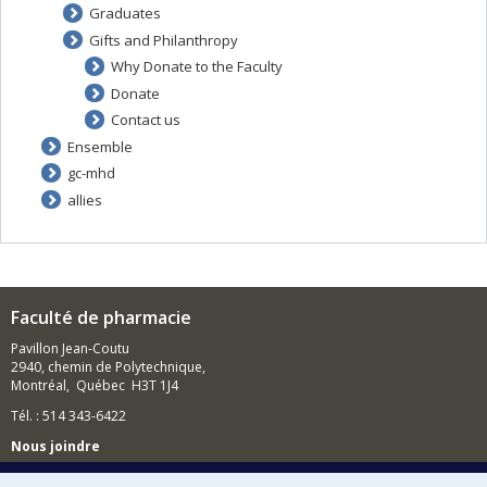
Graduates
Gifts and Philanthropy
Why Donate to the Faculty
Donate
Contact us
Ensemble
gc-mhd
allies
Faculté de pharmacie
Pavillon Jean-Coutu
2940, chemin de Polytechnique,
Montréal, Québec H3T 1J4
Tél. : 514 343-6422
Nous joindre
Nous trouver