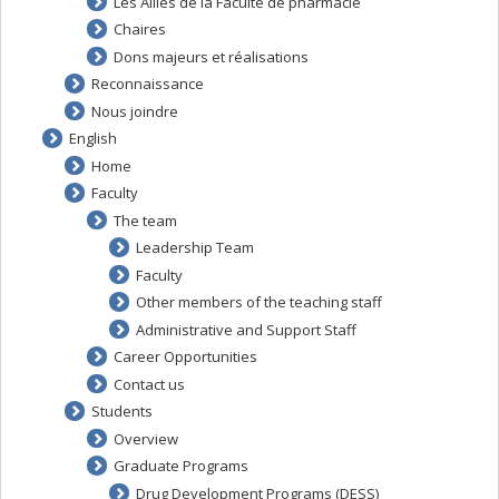
Les Alliés de la Faculté de pharmacie
Chaires
Dons majeurs et réalisations
Reconnaissance
Nous joindre
English
Home
Faculty
The team
Leadership Team
Faculty
Other members of the teaching staff
Administrative and Support Staff
Career Opportunities
Contact us
Students
Overview
Graduate Programs
Drug Development Programs (DESS)