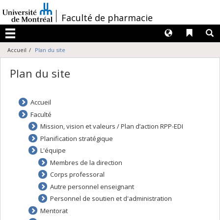
Passer
au
/
Faculté de pharmacie
contenu
Langues
Liens 
R
Menu
Accueil
Plan du site
Plan du site
Accueil
Faculté
Mission, vision et valeurs / Plan d’action RPP-EDI
Planification stratégique
L'équipe
Membres de la direction
Corps professoral
Autre personnel enseignant
Personnel de soutien et d'administration
Mentorat