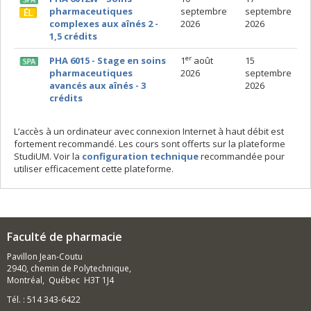
pharmaceutiques
septembre
septembre
complexes aux aînés 2 -
2026
2026
1,5 crédit
s
er
PHA 6015 - Stage en soins
1
août
15
pharmaceutiques
2026
septembre
avancés aux aînés - 3
2026
crédit
s
L’accès à un ordinateur avec connexion Internet à haut débit est
fortement recommandé. Les cours sont offerts sur la plateforme
StudiUM. Voir la
configuration technique
recommandée pour
utiliser efficacement cette plateforme.
Faculté de pharmacie
Pavillon Jean-Coutu
2940, chemin de Polytechnique,
Montréal, Québec H3T 1J4
Tél. : 514 343-6422