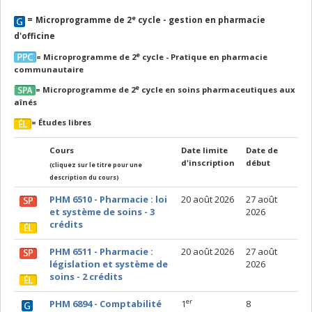
e
=
Microprogramme de 2
cycle - gestion en pharmacie
d'officine
e
Microprogramme de 2
cycle - Pratique en pharmacie
=
communautaire
e
Microprogramme de 2
cycle en soins pharmaceutiques aux
=
aînés
=
Études libres
Cours
Date limite
Date de
d'inscription
début
(cliquez sur le titre pour une
description du cours)
PHM 6510 - Pharmacie : loi
20 août 2026
27 août
et système de soins - 3
2026
crédits
PHM 6511 - Pharmacie :
20 août 2026
27 août
législation et système de
2026
soins - 2 crédits
er
PHM 6894 -
Comptabilité
1
8