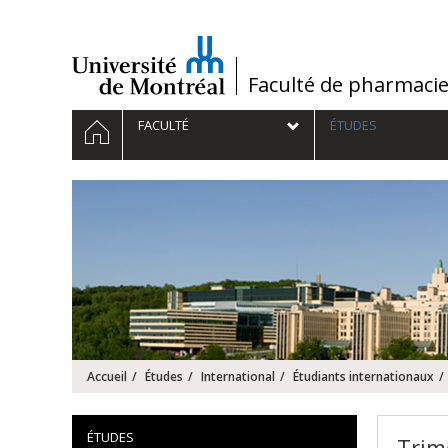
Passer
au
contenu
/
Faculté de pharmaci
Navigation
ACCUEIL
FACULTÉ
ÉTUDES
principale
Accueil
Études
International
Étudiants internationaux
ÉTUDES
Trim