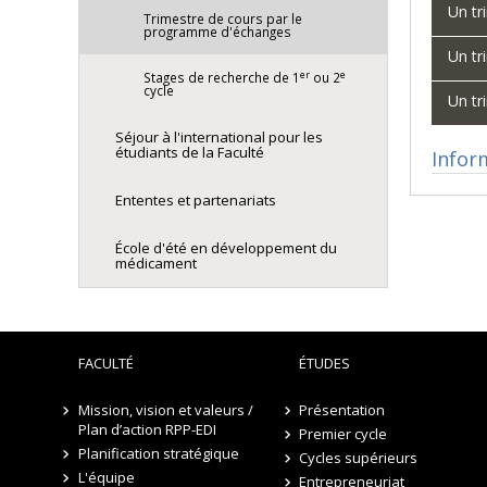
Un tr
Trimestre de cours par le
programme d'échanges
Un tr
er
e
Stages de recherche de 1
ou 2
cycle
Un tr
Séjour à l'international pour les
étudiants de la Faculté
Infor
Ententes et partenariats
École d'été en développement du
médicament
FACULTÉ
ÉTUDES
Mission, vision et valeurs /
Présentation
Plan d’action RPP-EDI
Premier cycle
Planification stratégique
Cycles supérieurs
L'équipe
Entrepreneuriat