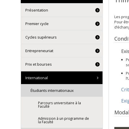
Présentation
Les prog
Pour êtr
Premier cycle
d’échan
Cycles supérieurs
Condi
Entrepreneuriat
Existe
P
Prix et bourses
s
P
International
l
Cri
Étudiants internationaux
Exi
Parcours universitaire à la
Faculté
Modal
Admission à un programme de
la Faculté