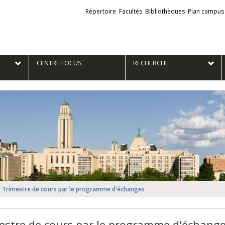
Liens
Répertoire
Facultés
Bibliothèques
Plan campus
externes
e
CENTRE FOCUS
RECHERCHE
Trimestre de cours par le programme d'échanges
estre de cours par le programme d'échang