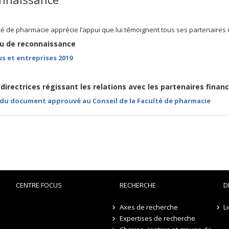
té de pharmacie apprécie l’appui que lui témoignent tous ses partenaires e
u de reconnaissance
us et entreprises 2019
directrices régissant les relations avec les partenaires finan
 du document approuvé au Conseil de la Faculté de pharmacie
CENTRE FOCUS
RECHERCHE
D
Axes de recherche
L
Expertises de recherche