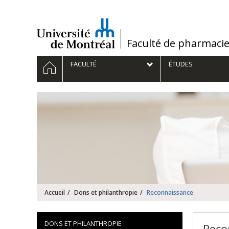
Passer
au
contenu
/
Faculté de pharmaci
Navigation
ACCUEIL
FACULTÉ
ÉTUDES
principale
Accueil
Dons et philanthropie
Reconnaissance
DONS ET PHILANTHROPIE
Reco