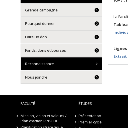
Grande campagne
La Facul
Pourquoi donner
Tablea
Individ
Faire un don
Lignes 
Fonds, dons et bourses
Extrait
Reconnaissance
Nous joindre
FACULTÉ
ÉTUDES
Mission, vision et valeurs /
Présentation
Plan d’action RPP-EDI
Premier cycle
Planification stratégique