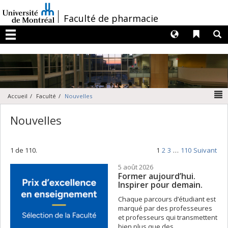
Passer
au
/
Faculté de pharmacie
contenu
Langues
Liens 
R
Menu
N
Accueil
Faculté
Nouvelles
Nouvelles
1 de 110.
1
2
3
…
110
Suivant
5 août 2026
Former aujourd’hui.
Inspirer pour demain.
Chaque parcours d’étudiant est
marqué par des professeures
et professeurs qui transmettent
bien plus que des