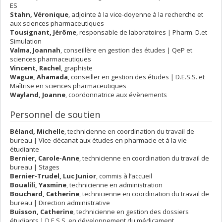
ES
Stahn, Véronique
, adjointe à la vice-doyenne à la recherche et
aux sciences pharmaceutiques
Tousignant, Jérôme
, responsable de laboratoires | Pharm. D.et
Simulation
Valma
,
Joannah
, conseillère en gestion des études | QeP et
sciences pharmaceutiques
Vincent, Rachel
, graphiste
Wague, Ahamada
, conseiller en gestion des études | D.E.S.S. et
Maîtrise en sciences pharmaceutiques
Wayland, Joanne
, coordonnatrice aux évènements
Personnel de soutien
Béland, Michelle
, technicienne en coordination du travail de
bureau | Vice-décanat aux études en pharmacie et à la vie
étudiante
Bernier
, Carole-Anne
, technicienne en coordination du travail de
bureau | Stages
Bernier-Trudel, Luc Junior
, commis à l’accueil
Boualili
, Yasmine
, technicienne en administration
Bouchard, Catherine
, technicienne en coordination du travail de
bureau | Direction administrative
Buisson
, Catherine
, technicienne en gestion des dossiers
étudiants | D.E.S.S. en développement du médicament