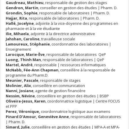
Gaudreau, Mathieu
, responsable de gestion des stages
Gendron, Martin
, conseiller en gestion des études | Pharm. D.
Grondin, Sophie
, responsable de laboratoires | Pharm. D.
Hajjar, Rita
, responsable de laboratoires | Pharm. D.
Hallé, Jocelyne
, adjointe à la vice-doyenne des programmes en
pharmacie et à la vie étudiante
Ilie, Mihaela
, adjointe à la directrice administrative
Jahshan, Caroline
, travailleuse sociale
Lamoureux, Stéphanie
, coordonnatrice des laboratoires |
Enseignement
Larocque, Marie-Ève
, responsable de laboratoires QeP
Luong, Thinh Man
,
responsable de laboratoires | QeP
Martel, André
, responsable | ressources informatiques
McNabb, Fée-Ann Chapman
, conseillère à la responsable de
programme du Pharm.D.
Meunier, Pascale
, responsable de stages
Molinier, Alix
, conseillère en communication
Nanni, Josiane
, agente de gestion financière
Nessim, Névine
, conseillère en gestion des études | BSBP
Oliveira-Jesus, Karen
, coordonnatrice logistique | Centre FOCUS
et PPP
Perez, Véronique,
coordonnatrice logistique aux examens
Pinard D’Amour, Geneviève Anne
, responsable de laboratoires
| Pharm. D.
Simard, Julie
, conseillère en gestion des études | MPA-A et MPA-