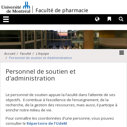
Passer
au
/
Faculté de pharmacie
contenu
Langues
Liens 
R
Menu
N
Accueil
Faculté
L'équipe
Personnel de soutien et d'administration
Personnel de soutien et
d'administration
Le personnel de soutien appuie la Faculté dans l’atteinte de ses
objectifs. Il contribue à l’excellence de l’enseignement, de la
recherche, de la gestion des ressources, mais aussi, il participe à
enrichir notre milieu de vie.
Pour connaître les coordonnées d'une personne, vous pouvez
consulter le
Répertoire de l'UdeM