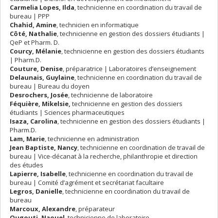
Carmelia Lopes, Ilda
, technicienne en coordination du travail de
bureau | PPP
Chahid, Amine
, technicien en informatique
Côté, Nathalie
, technicienne en gestion des dossiers étudiants |
QeP et Pharm. D.
Courcy, Mélanie
, technicienne en gestion des dossiers étudiants
| Pharm.D.
Couture, Denise
, préparatrice | Laboratoires d’enseignement
Delaunais, Guylaine
, technicienne en coordination du travail de
bureau | Bureau du doyen
Desrochers, Josée
, technicienne de laboratoire
Féquière
,
Mikelsie,
technicienne en gestion des dossiers
étudiants | Sciences pharmaceutiques
Isaza, Carolina
, technicienne en gestion des dossiers étudiants |
Pharm.D.
Lam, Marie
, technicienne en administration
Jean Baptiste,
Nancy
, technicienne en coordination de travail de
bureau | Vice-décanat à la recherche, philanthropie et direction
des études
Lapierre, Isabelle
, technicienne en coordination du travail de
bureau | Comité d’agrément et secrétariat facultaire
Legros, Danielle
, technicienne en coordination du travail de
bureau
Marcoux, Alexandre
, préparateur
Ougouti, Naouel
, technicienne de laboratoire