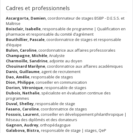
Cadres et professionnels
Ascargorta, Damien
, coordonnateur de stages BSBP - D.E.S.S. et
Maîtrise
Boisclair, Isabelle
,
responsable de programme | Qualification en
pharmacie et responsable du comité d’agrément
Bouthillier, Pascale
, coordonnatrice de stages et responsable
d’équipe
Bulon, Caroline
, coordonnatrice aux affaires professorales
Champagne, Michèle
, Analyste
Charmoille, Sandrine
, adjointe au doyen
Chouinard Marilyne
, coordonnatrice aux affaires académiques
Danis, Guillaume
, agent de recrutement
Dao, Amélie
, responsable de stages
Dion, Philippe
, conseiller en communication
Dorion, Véronique
, responsable de stages
Dubois, Nathalie
, spécialiste en évaluation continue des
programmes
Duval, Shelley
, responsable de stage
Fasano, Caroline
, coordonnatrice de stages
Fossois, Laurent
, conseiller en développement philanthropique |
Réseau des diplômés et des donateurs
Gagnon, Audrey
, orthopédagogue
Galabova, Bistra,
responsable de stage | stages, QeP