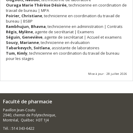
Ouraga Marie Thérèse Désirée
,
technicienne en coordination de
travail de bureau | MPA
Poirier, Christiane
, technicienne en coordination du travail de
bureau | BSBP
Rambhujun,
Bhavna
, technicienne en administration | Contrats
Régis, Mylène
, agente de secrétariat | Examens
Séguin, Geneviève
, agente de secrétariat | Accueil et examens
Soucy, Marianne
, technicienne en évaluation
Tabarkevych, Svitlana
, assistante de laboratoires
Tum, Kimly
, technicienne en coordination du travail de bureau
pour les stages
Mise à jour : 28 juillet 2026
Faculté de pharmacie
Pavillon Jean-Coutu
2940, chemin de Polytechnique,
Montréal, Québec H3T 1J4
Tél. : 514 343-6422