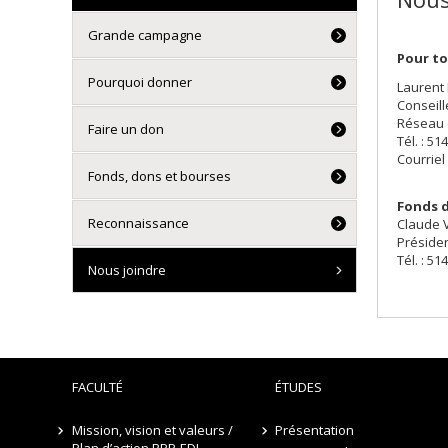
Grande campagne
Pour to
Pourquoi donner
Laurent
Conseil
Réseau 
Faire un don
Tél. : 5
Courriel
Fonds, dons et bourses
Fonds d
Reconnaissance
Claude 
Préside
Tél. : 51
Nous joindre
FACULTÉ
ÉTUDES
Mission, vision et valeurs /
Présentation