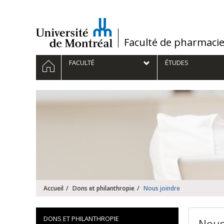
Passer
au
contenu
/
Faculté de pharmaci
Navigation
ACCUEIL
FACULTÉ
ÉTUDES
principale
Accueil
Dons et philanthropie
Nous joindre
DONS ET PHILANTHROPIE
Nous