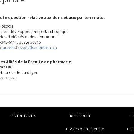
ute question relative aux dons et aux partenariats :
 Fossois
ler en développement philanthropique
des diplômés et des donateurs
14-343-6111, poste 50816
 :
laurent.fossois@umontreal.ca
es Alliés de la Faculté de pharmacie
Vezeau
nt du Cercle du doyen
4 917-0123
CENTRE FOCUS
RECHERCHE
D
Axes de recherche
L