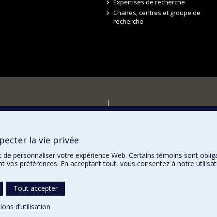
Expertises de recherche
Chaires, centres et groupe de
recherche
r
ecter la vie privée
t de personnaliser votre expérience Web. Certains témoins sont oblig
ent vos préférences. En acceptant tout, vous consentez à notre utili
Tout accepter
ions d’utilisation
.
témoins