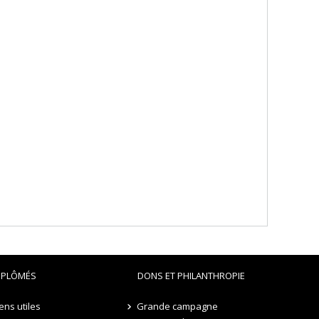
IPLÔMÉS
DONS ET PHILANTHROPIE
iens utiles
Grande campagne