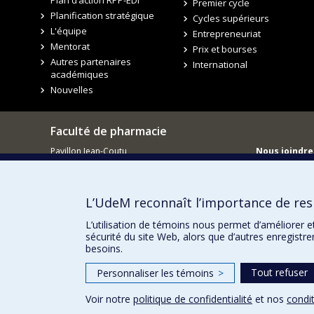
Plan d’action RPP-EDI
Premier cycle
Planification stratégique
Cycles supérieurs
L'équipe
Entrepreneuriat
Mentorat
Prix et bourses
Autres partenaires
International
académiques
Nouvelles
Faculté de pharmacie
Pavillon Jean-Coutu
Nous joindre
2940, chemin de Polytechnique,
Nous trouve
Montréal, Québec H3T 1J4
Tél. : 514 343-6422
L’UdeM reconnaît l’importance de resp
L’utilisation de témoins nous permet d’améliorer e
sécurité du site Web, alors que d’autres enregistr
besoins.
Tout refuser
Personnaliser les témoins
>
Voir notre
politique de confidentialité
et nos
condit
Confidentialité
Conditions d’utilisation
Paramètres des 