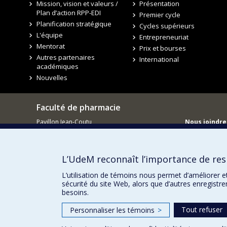
Mission, vision et valeurs /
Présentation
Plan d’action RPP-EDI
Premier cycle
Planification stratégique
Cycles supérieurs
L'équipe
Entrepreneuriat
Mentorat
Prix et bourses
Autres partenaires
International
académiques
Nouvelles
Faculté de pharmacie
Pavillon Jean-Coutu
Nous joindre
2940, chemin de Polytechnique,
Nous trouve
Montréal, Québec H3T 1J4
Tél. : 514 343-6422
L’UdeM reconnaît l’importance de resp
L’utilisation de témoins nous permet d’améliorer e
sécurité du site Web, alors que d’autres enregistr
besoins.
Tout refuser
Personnaliser les témoins
>