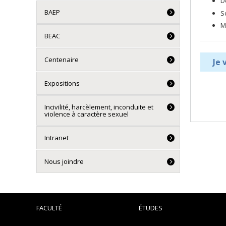
D
BAEP
S
M
BEAC
Centenaire
Je 
Expositions
Incivilité, harcèlement, inconduite et
violence à caractère sexuel
Intranet
Nous joindre
FACULTÉ
ÉTUDES