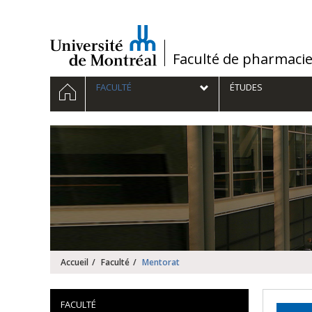
Passer
au
contenu
/
Faculté de pharmaci
Navigation
ACCUEIL
FACULTÉ
ÉTUDES
principale
Accueil
Faculté
Mentorat
FACULTÉ