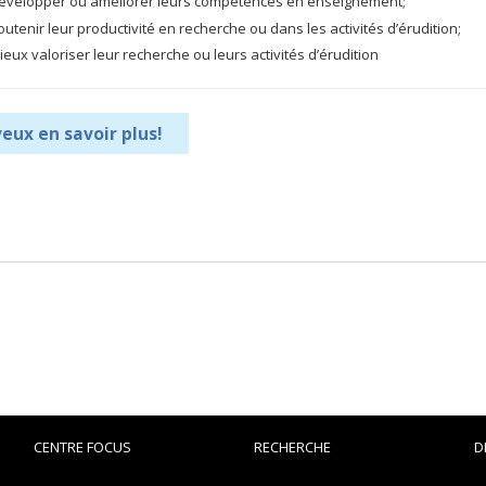
évelopper ou améliorer leurs compétences en enseignement;
outenir leur productivité en recherche ou dans les activités d’érudition;
ieux valoriser leur recherche ou leurs activités d’érudition
veux en savoir plus!
CENTRE FOCUS
RECHERCHE
D