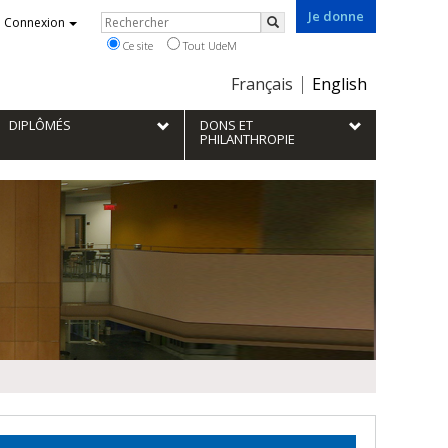
Je donne
Rechercher
Connexion
Rechercher
Ce site
Tout UdeM
Choix
Français
English
de
la
DIPLÔMÉS
DONS ET
langue
PHILANTHROPIE