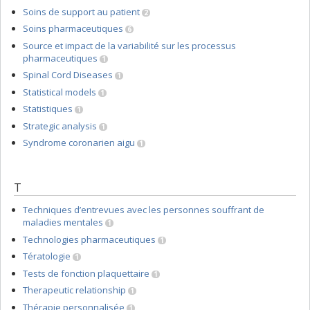
Soins de support au patient
2
Soins pharmaceutiques
6
Source et impact de la variabilité sur les processus
pharmaceutiques
1
Spinal Cord Diseases
1
Statistical models
1
Statistiques
1
Strategic analysis
1
Syndrome coronarien aigu
1
T
Techniques d’entrevues avec les personnes souffrant de
maladies mentales
1
Technologies pharmaceutiques
1
Tératologie
1
Tests de fonction plaquettaire
1
Therapeutic relationship
1
Thérapie personnalisée
1