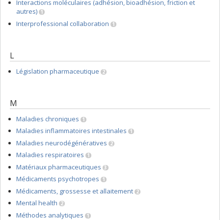
Interactions moléculaires (adhésion, bioadhésion, friction et
autres)
1
Interprofessional collaboration
1
L
Législation pharmaceutique
2
M
Maladies chroniques
1
Maladies inflammatoires intestinales
1
Maladies neurodégénératives
2
Maladies respiratoires
1
Matériaux pharmaceutiques
3
Médicaments psychotropes
1
Médicaments, grossesse et allaitement
2
Mental health
2
Méthodes analytiques
1