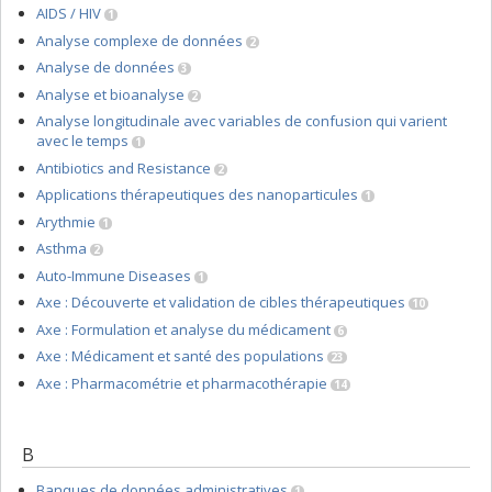
AIDS / HIV
1
Analyse complexe de données
2
Analyse de données
3
Analyse et bioanalyse
2
Analyse longitudinale avec variables de confusion qui varient
avec le temps
1
Antibiotics and Resistance
2
Applications thérapeutiques des nanoparticules
1
Arythmie
1
Asthma
2
Auto-Immune Diseases
1
Axe : Découverte et validation de cibles thérapeutiques
10
Axe : Formulation et analyse du médicament
6
Axe : Médicament et santé des populations
23
Axe : Pharmacométrie et pharmacothérapie
14
B
Banques de données administratives
1