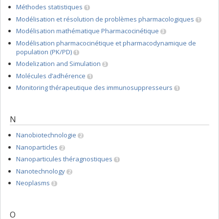
Méthodes statistiques
1
Modélisation et résolution de problèmes pharmacologiques
1
Modélisation mathématique Pharmacocinétique
3
Modélisation pharmacocinétique et pharmacodynamique de
population (PK/PD)
1
Modelization and Simulation
3
Molécules d’adhérence
1
Monitoring thérapeutique des immunosuppresseurs
1
N
Nanobiotechnologie
2
Nanoparticles
2
Nanoparticules théragnostiques
1
Nanotechnology
2
Neoplasms
3
O