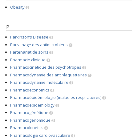
Obesity
2
P
Parkinson’s Disease
2
Parrainage des antimicrobiens
1
Partenariat de soins
1
Pharmacie clinique
4
Pharmacocinétique des psychotropes
1
Pharmacodynamie des antiplaquettaires
1
Pharmacodynamie moléculaire
1
Pharmacoeconomics
4
Pharmacoépidémiologie (maladies respiratoires)
1
Pharmacoepidemiology
5
Pharmacogénétique
2
Pharmacogénomique
3
Pharmacokinetics
3
Pharmacologie cardiovasculaire
4