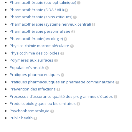
Pharmacothérapie (oto-ophtalmique)
1
Pharmacothérapie (SIDA / VIH)
1
Pharmacothérapie (soins critiques)
3
Pharmacothérapie (système nerveux central)
1
Pharmacothérapie personnalisée
2
Pharmacothérapie(oncologie)
1
Physico-chimie macromoléculaire
1
Physicochimie des colloïdes
1
Polymères aux surfaces
1
Population’s health
5
Pratiques pharmaceutiques
4
Pratiques pharmaceutiques en pharmacie communautaire
6
Prévention des infections
1
Processus d’assurance qualité des programmes d’études
1
Produits biologiques ou biosimilaires
1
Psychopharmacologie
1
Public health
3