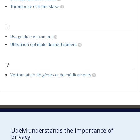
Thrombose et hémostase
1
U
Usage du médicament
4
Utilisation optimale du médicament
4
V
Vectorisation de gènes et de médicaments
1
Faculty of Pharmacy
Pavillon Jean-Coutu
2940, chemin de Polytechnique,
UdeM understands the importance of
Montréal, Québec H3T 1J4
privacy