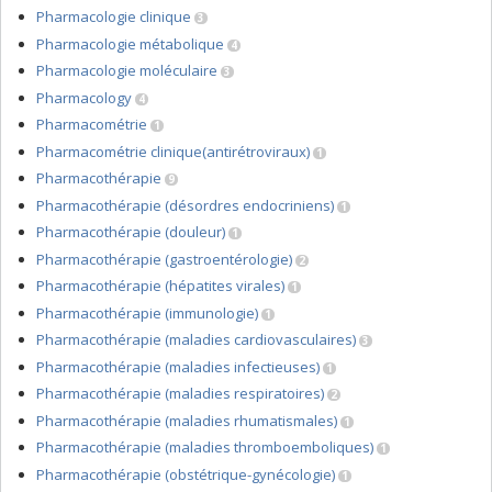
Pharmacologie clinique
3
Pharmacologie métabolique
4
Pharmacologie moléculaire
3
Pharmacology
4
Pharmacométrie
1
Pharmacométrie clinique(antirétroviraux)
1
Pharmacothérapie
9
Pharmacothérapie (désordres endocriniens)
1
Pharmacothérapie (douleur)
1
Pharmacothérapie (gastroentérologie)
2
Pharmacothérapie (hépatites virales)
1
Pharmacothérapie (immunologie)
1
Pharmacothérapie (maladies cardiovasculaires)
3
Pharmacothérapie (maladies infectieuses)
1
Pharmacothérapie (maladies respiratoires)
2
Pharmacothérapie (maladies rhumatismales)
1
Pharmacothérapie (maladies thromboemboliques)
1
Pharmacothérapie (obstétrique-gynécologie)
1