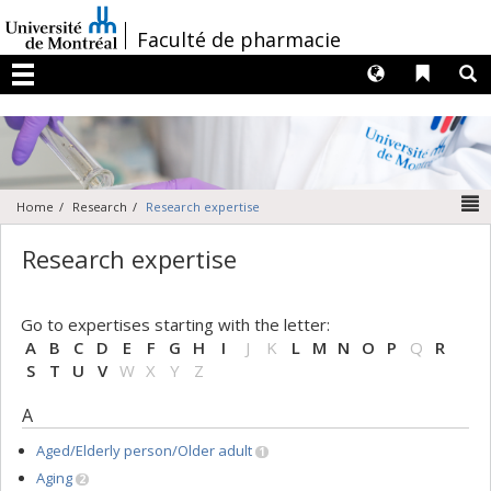
Passer
au
/
Faculté de pharmacie
contenu
Langues
Liens 
R
Menu
N
Home
Research
Research expertise
Research expertise
Go to expertises starting with the letter:
A
B
C
D
E
F
G
H
I
J
K
L
M
N
O
P
Q
R
S
T
U
V
W
X
Y
Z
A
Aged/Elderly person/Older adult
1
Aging
2