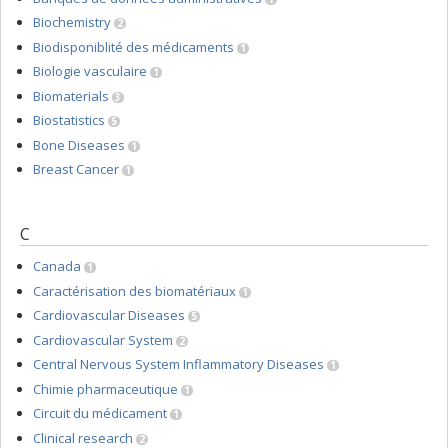
Biochemistry
2
Biodisponiblité des médicaments
1
Biologie vasculaire
1
Biomaterials
3
Biostatistics
5
Bone Diseases
1
Breast Cancer
1
C
Canada
1
Caractérisation des biomatériaux
1
Cardiovascular Diseases
5
Cardiovascular System
2
Central Nervous System Inflammatory Diseases
1
Chimie pharmaceutique
1
Circuit du médicament
1
Clinical research
2