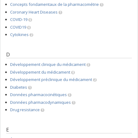
Concepts fondamentaux de la pharmacométrie
1
Coronary Heart Diseases
1
COVID-19
6
COVID19
6
Cytokines
2
D
Développement clinique du médicament
3
Développement du médicament
8
Développement préclinique du médicament
2
Diabetes
1
Données pharmacocinétiques
3
Données pharmacodynamiques
1
Drug resistance
1
E