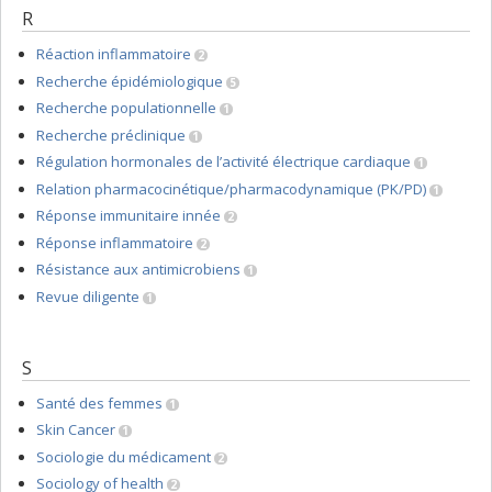
R
Réaction inflammatoire
2
Recherche épidémiologique
5
Recherche populationnelle
1
Recherche préclinique
1
Régulation hormonales de l’activité électrique cardiaque
1
Relation pharmacocinétique/pharmacodynamique (PK/PD)
1
Réponse immunitaire innée
2
Réponse inflammatoire
2
Résistance aux antimicrobiens
1
Revue diligente
1
S
Santé des femmes
1
Skin Cancer
1
Sociologie du médicament
2
Sociology of health
2