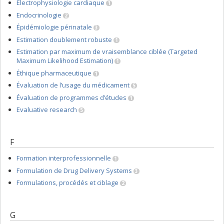
Électrophysiologie cardiaque
1
Endocrinologie
2
Épidémiologie périnatale
3
Estimation doublement robuste
1
Estimation par maximum de vraisemblance ciblée (Targeted
Maximum Likelihood Estimation)
1
Éthique pharmaceutique
1
Évaluation de l’usage du médicament
5
Évaluation de programmes d’études
1
Evaluative research
5
F
Formation interprofessionnelle
1
Formulation de Drug Delivery Systems
3
Formulations, procédés et ciblage
2
G