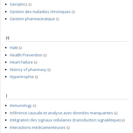
Geriatrics
2
Gestion des maladies chroniques
3
Gestion pharmaceutique
2
H
Haiti
1
Health Prevention
1
Heart Failure
1
History of pharmacy
1
Hypertrophie
1
I
Immunology
3
Inférence causale et analyse avec données manquantes
1
Intégration des signaux cellulaires (transduction signalétique)
1
Interactions médicamenteuses
1