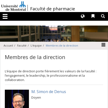
Passer
au
/
Faculté de pharmacie
contenu
Langues
Liens 
R
Menu
N
Accueil
Faculté
L'équipe
Membres de la direction
Membres de la direction
L’équipe de direction porte fièrement les valeurs de la Faculté :
l’engagement, le leadership, le professionnalisme et la
collaboration.
M. Simon de Denus
Doyen