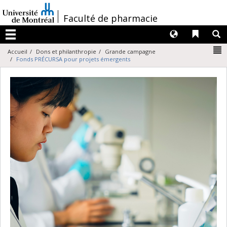
Passer
au
/
Faculté de pharmacie
contenu
Langues
Liens 
R
Menu
N
Accueil
Dons et philanthropie
Grande campagne
Fonds PRÉCURSA pour projets émergents