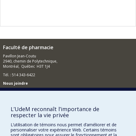
Faculté de pharmacie
Pavillon Jean-Coutu
2940, chemin de Polytechnique,
Montréal, Québec H3T 1J4
Tél. : 514 343-6422
Nous joindre
Nous trouver
L’UdeM reconnaît l’importance de
respecter la vie privée
Plan du site
L’utilisation de témoins nous permet d’améliorer et de
personnaliser votre expérience Web. Certains témoins
Accessibilité
sont obligatoires pour assurer le fonctionnement et la