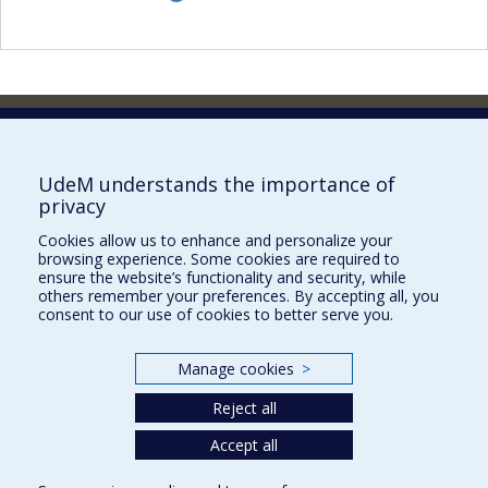
Faculty of Pharmacy
Pavillon Jean-Coutu
2940, chemin de Polytechnique,
UdeM understands the importance of
Montréal, Québec H3T 1J4
privacy
Tél. : 514 343-6422
Cookies allow us to enhance and personalize your
Our Locations
browsing experience. Some cookies are required to
ensure the website’s functionality and security, while
others remember your preferences. By accepting all, you
consent to our use of cookies to better serve you.
Manage cookies
>
Sitemap
Accessibility
Reject all
Accept all