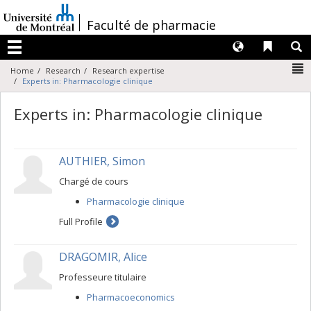
Passer
au
/
Faculté de pharmacie
contenu
Langues
Liens 
R
Menu
N
Home
Research
Research expertise
Experts in: Pharmacologie clinique
Experts in: Pharmacologie clinique
AUTHIER, Simon
Chargé de cours
Pharmacologie clinique
Full Profile
DRAGOMIR, Alice
Professeure titulaire
Pharmacoeconomics