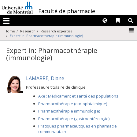
Passer
au
/
Faculté de pharmacie
contenu
Langues
Liens 
R
Menu
N
Home
Research
Research expertise
Expert in: Pharmacothérapie (immunologie)
Expert in: Pharmacothérapie
(immunologie)
LAMARRE, Diane
Professeure titulaire de clinique
Axe : Médicament et santé des populations
Pharmacothérapie (oto-ophtalmique)
Pharmacothérapie (immunologie)
Pharmacothérapie (gastroentérologie)
Pratiques pharmaceutiques en pharmacie
communautaire