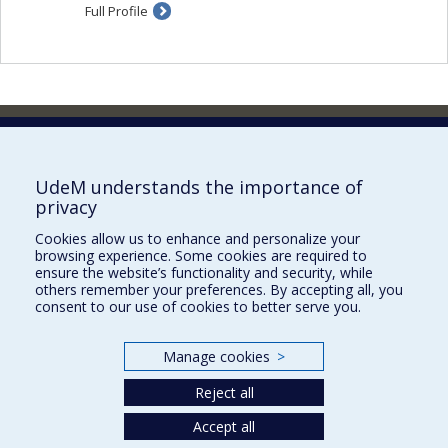
Full Profile
Faculty of Pharmacy
Pavillon Jean-Coutu
2940, chemin de Polytechnique,
UdeM understands the importance of
Montréal, Québec H3T 1J4
privacy
Tél. : 514 343-6422
Cookies allow us to enhance and personalize your
Our Locations
browsing experience. Some cookies are required to
ensure the website’s functionality and security, while
others remember your preferences. By accepting all, you
consent to our use of cookies to better serve you.
Manage cookies
>
Sitemap
Accessibility
Reject all
Accept all