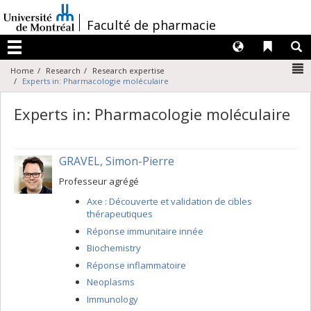
Passer
au
/
Faculté de pharmacie
contenu
Langues
Liens 
R
Menu
N
Home
Research
Research expertise
Experts in: Pharmacologie moléculaire
Experts in: Pharmacologie moléculaire
GRAVEL, Simon-Pierre
Professeur agrégé
Axe : Découverte et validation de cibles
thérapeutiques
Réponse immunitaire innée
Biochemistry
Réponse inflammatoire
Neoplasms
Immunology