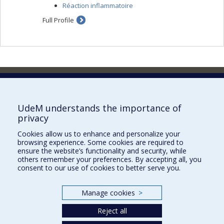
Réaction inflammatoire
Full Profile
Faculty of Pharmacy
Pavillon Jean-Coutu
2940, chemin de Polytechnique,
UdeM understands the importance of
Montréal, Québec H3T 1J4
privacy
Tél. : 514 343-6422
Cookies allow us to enhance and personalize your
Our Locations
browsing experience. Some cookies are required to
ensure the website’s functionality and security, while
others remember your preferences. By accepting all, you
consent to our use of cookies to better serve you.
Manage cookies
>
Sitemap
Accessibility
Reject all