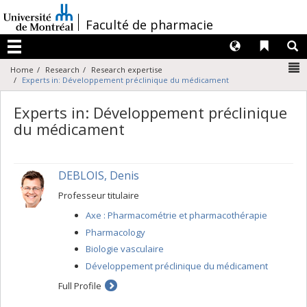
Passer
au
/
Faculté de pharmacie
contenu
Langues
Liens 
R
Menu
N
Home
Research
Research expertise
Experts in: Développement préclinique du médicament
Experts in: Développement préclinique
du médicament
DEBLOIS, Denis
Professeur titulaire
Axe : Pharmacométrie et pharmacothérapie
Pharmacology
Biologie vasculaire
Développement préclinique du médicament
Full Profile