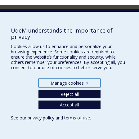
Faculty of Pharmacy
Pavillon Jean-Coutu
2940, chemin de Polytechnique,
UdeM understands the importance of
Montréal, Québec H3T 1J4
privacy
Tél. : 514 343-6422
Cookies allow us to enhance and personalize your
Our Locations
browsing experience. Some cookies are required to
ensure the website’s functionality and security, while
others remember your preferences. By accepting all, you
consent to our use of cookies to better serve you.
Manage cookies
>
Sitemap
Accessibility
Reject all
Accept all
See our
privacy policy
and
terms of use
.
Privacy
Terms of use