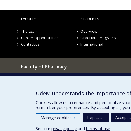
FACULTY
STUDENTS
The team
Overview
Career Opportunities
Graduate Programs
Contact us
International
Faculty of Pharmacy
Pavillon Jean-Coutu
Our Locations
2940, chemin de Polytechnique,
Montréal, Québec H3T 1J4
UdeM understands the importance of
Tél. : 514 343-6422
Cookies allow us to enhance and personalize your 
remember your preferences. By accepting all, you 
Reject all
Accept a
Manage cookies
>
See our
privacy policy
and
terms of use
.
Privacy
Terms of use
Cookie Settings