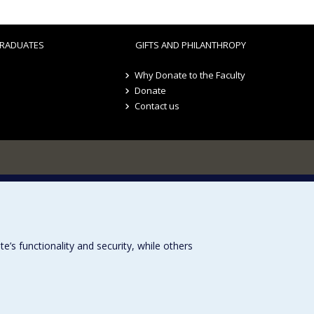
RADUATES
GIFTS AND PHILANTHROPY
Why Donate to the Faculty
Donate
Contact us
s functionality and security, while others