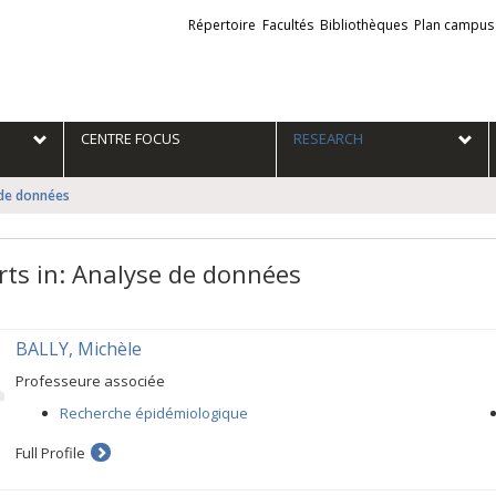
Liens
Répertoire
Facultés
Bibliothèques
Plan campus
externes
e
CENTRE FOCUS
RESEARCH
 de données
rts in: Analyse de données
BALLY, Michèle
Professeure associée
Recherche épidémiologique
Full Profile