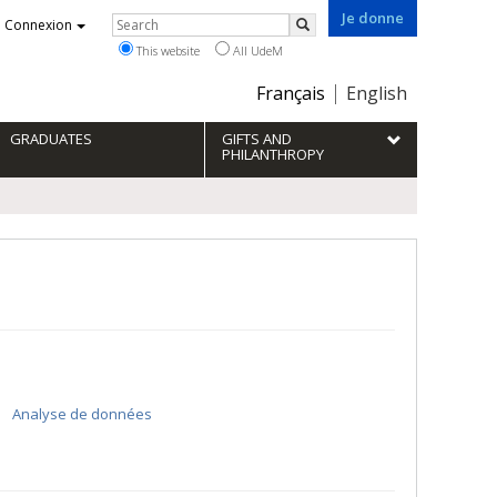
Je donne
Rechercher
Connexion
Search
This website
All UdeM
Choix
Français
English
de
la
GRADUATES
GIFTS AND
langue
PHILANTHROPY
Analyse de données