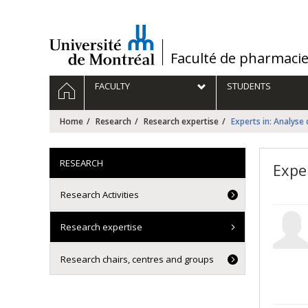
Passer
au
contenu
/
Faculté de pharmaci
Navigation
HOME
FACULTY
STUDENTS
principale
Home
Research
Research expertise
Experts in: Analyse
RESEARCH
Expe
Research Activities
Research expertise
Research chairs, centres and groups