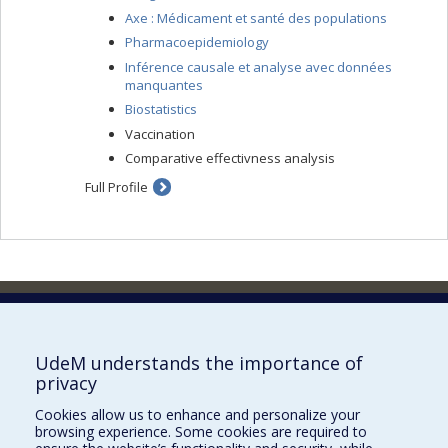
Axe : Médicament et santé des populations
Pharmacoepidemiology
Inférence causale et analyse avec données
manquantes
Biostatistics
Vaccination
Comparative effectivness analysis
Full Profile
Faculty of Pharmacy
Pavillon Jean-Coutu
2940, chemin de Polytechnique,
UdeM understands the importance of
Montréal, Québec H3T 1J4
privacy
Tél. : 514 343-6422
Cookies allow us to enhance and personalize your
Our Locations
browsing experience. Some cookies are required to