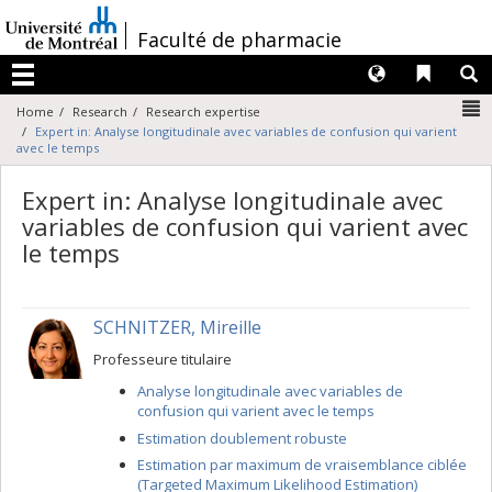
Passer
au
/
Faculté de pharmacie
contenu
Langues
Liens 
R
Menu
N
Home
Research
Research expertise
Expert in: Analyse longitudinale avec variables de confusion qui varient
avec le temps
Expert in: Analyse longitudinale avec
variables de confusion qui varient avec
le temps
SCHNITZER, Mireille
Professeure titulaire
Analyse longitudinale avec variables de
confusion qui varient avec le temps
Estimation doublement robuste
Estimation par maximum de vraisemblance ciblée
(Targeted Maximum Likelihood Estimation)