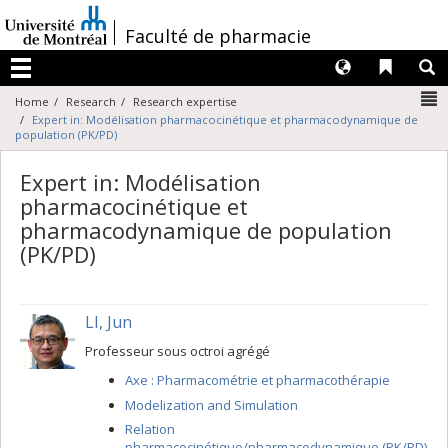
Passer
au
/
Faculté de pharmacie
contenu
Langues
Liens 
R
Menu
N
Home
Research
Research expertise
Expert in: Modélisation pharmacocinétique et pharmacodynamique de
population (PK/PD)
Expert in: Modélisation
pharmacocinétique et
pharmacodynamique de population
(PK/PD)
LI, Jun
Professeur sous octroi agrégé
Axe : Pharmacométrie et pharmacothérapie
Modelization and Simulation
Relation
pharmacocinétique/pharmacodynamique (PK/PD)