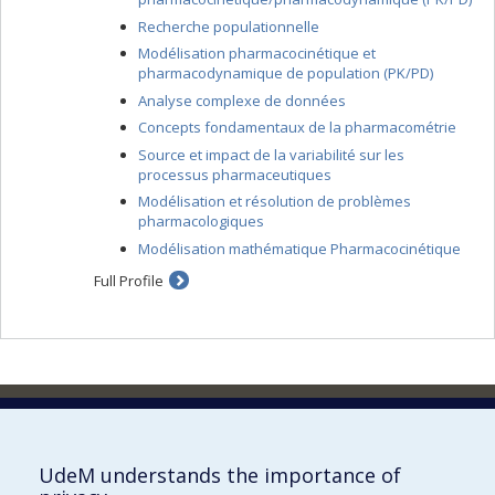
Recherche populationnelle
Modélisation pharmacocinétique et
pharmacodynamique de population (PK/PD)
Analyse complexe de données
Concepts fondamentaux de la pharmacométrie
Source et impact de la variabilité sur les
processus pharmaceutiques
Modélisation et résolution de problèmes
pharmacologiques
Modélisation mathématique Pharmacocinétique
Full Profile
Faculty of Pharmacy
Pavillon Jean-Coutu
2940, chemin de Polytechnique,
UdeM understands the importance of
Montréal, Québec H3T 1J4