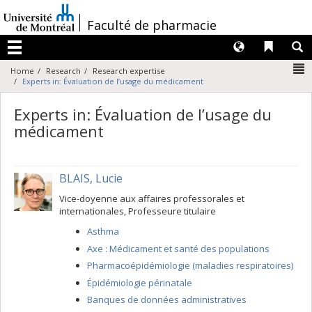
Passer
au
/
Faculté de pharmacie
contenu
Langues
Liens 
R
Menu
N
Home
Research
Research expertise
Experts in: Évaluation de l’usage du médicament
Experts in: Évaluation de l’usage du
médicament
BLAIS, Lucie
Vice-doyenne aux affaires professorales et
internationales, Professeure titulaire
Asthma
Axe : Médicament et santé des populations
Pharmacoépidémiologie (maladies respiratoires)
Épidémiologie périnatale
Banques de données administratives