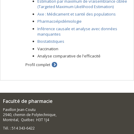
Estimation par maximum de vraisemblance ciblée
(Targeted Maximum Likelihood Estimation)
Axe : Médicament et santé des populations
Pharmacoépidémiologie
Inférence causale et analyse avec données
manquantes
Biostatistiques
Vaccination
Analyse comparative de l'efficacité
Profil complet
Faculté de pharmacie
Pavillon Jean-Coutu
2940, chemin de Polytechnique,
Montréal, Québec H3T 1J4
Tél. : 514 343-6422