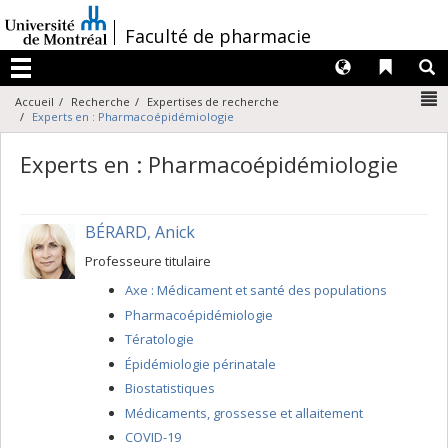
Passer
au
/
Faculté de pharmacie
contenu
Langues
Liens 
R
Menu
N
Accueil
Recherche
Expertises de recherche
Experts en : Pharmacoépidémiologie
Experts en : Pharmacoépidémiologie
BÉRARD, Anick
Professeure titulaire
Axe : Médicament et santé des populations
Pharmacoépidémiologie
Tératologie
Épidémiologie périnatale
Biostatistiques
Médicaments, grossesse et allaitement
COVID-19