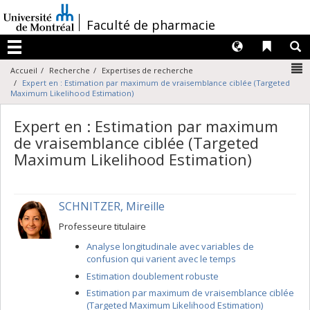
Passer
au
/
Faculté de pharmacie
contenu
Langues
Liens 
R
Menu
N
Accueil
Recherche
Expertises de recherche
Expert en : Estimation par maximum de vraisemblance ciblée (Targeted
Maximum Likelihood Estimation)
Expert en : Estimation par maximum
de vraisemblance ciblée (Targeted
Maximum Likelihood Estimation)
SCHNITZER, Mireille
Professeure titulaire
Analyse longitudinale avec variables de
confusion qui varient avec le temps
Estimation doublement robuste
Estimation par maximum de vraisemblance ciblée
(Targeted Maximum Likelihood Estimation)