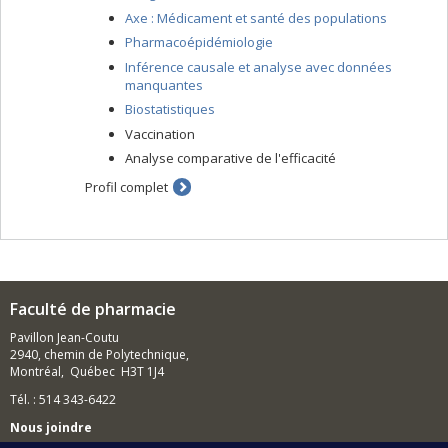
Axe : Médicament et santé des populations
Pharmacoépidémiologie
Inférence causale et analyse avec données
manquantes
Biostatistiques
Vaccination
Analyse comparative de l'efficacité
Profil complet
Faculté de pharmacie
Pavillon Jean-Coutu
2940, chemin de Polytechnique,
Montréal, Québec H3T 1J4
Tél. : 514 343-6422
Nous joindre