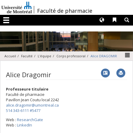
Passer
au
/
Faculté de pharmacie
contenu
Langues
Liens 
R
Menu
N
Accueil
Faculté
L'équipe
Corps professoral
Alice DRAGOMIR
Vcard
Imp
Alice Dragomir
Professeure titulaire
Faculté de pharmacie
Pavillon Jean Coutu
local 2242
alice.dragomir@umontreal.ca
514 343-6111 #5477
Web :
ResearchGate
Web :
LinkedIn