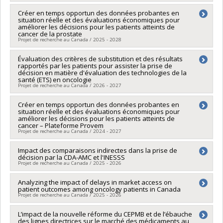
Sources de financement :
IRSC/Instituts de recherche en
santé du Canada
Chercheur principal :
Créer en temps opportun des données probantes en
Alice Dragomir
Programmes de subvention :
PVXXXXXX-(PJT) Subvention
situation réelle et des évaluations économiques pour
Co-chercheurs :
Denis deBlois
,
Sylvie Perreault
,
Marc Servant
améliorer les décisions pour les patients atteints de
Projet
,
Grégoire Leclair
,
Davide Brambilla
,
Pierre-Marie David
,
cancer de la prostate
Amélie Marsot
,
Jean Nikiema
,
Simon Bacon
,
Chantale Simard
Projet de recherche au Canada / 2025 - 2028
,
Denis Talbot
,
Sophie Lauzier
,
Donald Poirier
,
Sébastien
Fortin
,
Marc-André Gauthier
,
Jacinthe Leclerc
Chercheur principal :
Évaluation des critères de substitution et des résultats
Alice Dragomir
rapportés par les patients pour assister la prise de
Sources de financement :
FRQS/Fonds de recherche du
Sources de financement :
FRQS/Fonds de recherche du
décision en matière d'évaluation des technologies de la
Québec - Santé (FRSQ)
Québec - Santé (FRSQ)
santé (ETS) en oncologie
Programmes de subvention :
PVXXXXXX-Réseaux
Programmes de subvention :
PVXXXXXX-Bourse de
Projet de recherche au Canada / 2026 - 2027
thématiques de recherche
chercheur-boursier : Senior
Chercheur principal :
Créer en temps opportun des données probantes en
Alice Dragomir
situation réelle et des évaluations économiques pour
Sources de financement :
MITACS Inc.
améliorer les décisions pour les patients atteints de
Programmes de subvention :
PVXXXXXX-Stage Accélération
cancer – Plateforme Provem
Québec - MITACS
Projet de recherche au Canada / 2024 - 2027
Chercheur principal :
Impact des comparaisons indirectes dans la prise de
Alice Dragomir
décision par la CDA-AMC et l'INESSS
Co-chercheurs :
Mireille Schnitzer
,
Aude Motulsky
,
Jean
Projet de recherche au Canada / 2025 - 2026
Nikiema
,
Armen G Aprikian
,
Sylvie Lambert
Sources de financement :
FRQS/Fonds de recherche du
Chercheur principal :
Analyzing the impact of delays in market access on
Alice Dragomir
Québec - Santé (FRSQ)
patient outcomes among oncology patients in Canada
Sources de financement :
MITACS Inc.
Programmes de subvention :
Projet de recherche au Canada / 2025 - 2026
Programmes de subvention :
PVXXXXXX-Stage Accélération
Québec - MITACS
Chercheur principal :
L’impact de la nouvelle réforme du CEPMB et de l’ébauche
Alice Dragomir
des lignes directrices sur le marché des médicaments au
Sources de financement :
MITACS Inc.