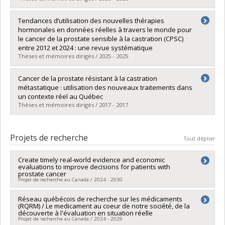
Diplômé(e) :
Morin, Félix
Tendances d’utilisation des nouvelles thérapies
Cycle :
Maîtrise
hormonales en données réelles à travers le monde pour
Diplôme obtenu :
M. Sc.
le cancer de la prostate sensible à la castration (CPSC)
Lien vers le document dans Papyrus
entre 2012 et 2024 : une revue systématique
Thèses et mémoires dirigés / 2025 - 2025
Diplômé(e) :
Bougchiche, Meïssa
Cancer de la prostate résistant à la castration
Cycle :
Maîtrise
métastatique : utilisation des nouveaux traitements dans
Diplôme obtenu :
M. Sc.
un contexte réel au Québec
Lien vers le document dans Papyrus
Thèses et mémoires dirigés / 2017 - 2017
Diplômé(e) :
Lahcene, Halima
Cycle :
Maîtrise
Projets de recherche
Tout déplier
Diplôme obtenu :
M. Sc.
Lien vers le document dans Papyrus
Create timely real-world evidence and economic
evaluations to improve decisions for patients with
prostate cancer
Projet de recherche au Canada / 2024 - 2030
Chercheur principal :
Réseau québécois de recherche sur les médicaments
Alice Dragomir
(RQRM) / Le medicament au coeur de notre société, de la
Co-chercheurs :
Mireille Schnitzer
,
Armen G Aprikian
,
découverte à l'évaluation en situation réelle
Mohammad Tamin Niazi
,
Lori Wood
Projet de recherche au Canada / 2024 - 2029