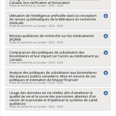
Canada, leur tarification et l’innovation
Programmes de subvention :
PVXXXXXX-Stage Accélération
Projet de recherche au Canada / 2025 - 2026
Québec - MITACS
Chercheur principal :
Utilisation de l'intelligence artificielle dans la conception
Alice Dragomir
de revues systématiques de la littérature en recherche
Sources de financement :
MITACS Inc.
médicale
Programmes de subvention :
PVXXXXXX-Stage Accélération
Projet de recherche au Canada / 2025 - 2026
Québec - MITACS
Chercheur principal :
Réseau québécois de recherche sur les médicaments
Alice Dragomir
(RQRM)
Sources de financement :
MITACS Inc.
Projet de recherche au Canada / 2022 - 2026
Programmes de subvention :
PVXXXXXX-Stage Accélération
Québec - MITACS
Chercheur principal :
Comparaison des politiques de substitution des
Alice Dragomir
biosimilaires et leur impact sur l'accès au médicament au
Sources de financement :
FRQS/Fonds de recherche du
Canada
Québec - Santé (FRSQ)
Projet de recherche au Canada / 2024 - 2025
Programmes de subvention :
PVXXXXXX-Réseaux
thématiques de recherche
Sources de financement :
Analyse des politiques de substitution aux biosimilaires
MITACS Inc.
des payeurs publics canadiens. Mise en oeuvre de ces
Programmes de subvention :
PVXXXXXX-Stage Accélération
politiques et estimation de l’impact financier
Québec - MITACS
Projet de recherche au Canada / 2024 - 2025
Chercheur principal :
Usage des données en vie réelles afin d'améliorer la
Alice Dragomir
qualité de vie et la survie des personnes atteintes d'un
Sources de financement :
MITACS Inc.
cancer de la prostate et d'optimiser le système de santé
Programmes de subvention :
PVXXXXXX-Stage Accélération
québécois
Québec - MITACS
Projet de recherche au Canada / 2022 - 2024