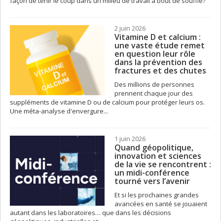
façon de tenir le coup dans un milieu de travail à bout de souffle?
2 juin 2026
Vitamine D et calcium :
une vaste étude remet
en question leur rôle
dans la prévention des
fractures et des chutes
Des millions de personnes
prennent chaque jour des
suppléments de vitamine D ou de calcium pour protéger leurs os.
Une méta-analyse d'envergure...
1 juin 2026
Quand géopolitique,
innovation et sciences
de la vie se rencontrent :
un midi-conférence
tourné vers l’avenir
Et si les prochaines grandes
avancées en santé se jouaient
autant dans les laboratoires… que dans les décisions