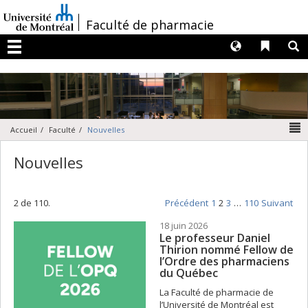
Passer
au
/
Faculté de pharmacie
contenu
Langues
Liens 
R
Menu
N
Accueil
Faculté
Nouvelles
Nouvelles
2 de 110.
Précédent
1
2
3
…
110
Suivant
18 juin 2026
Le professeur Daniel
Thirion nommé Fellow de
l’Ordre des pharmaciens
du Québec
La Faculté de pharmacie de
l’Université de Montréal est