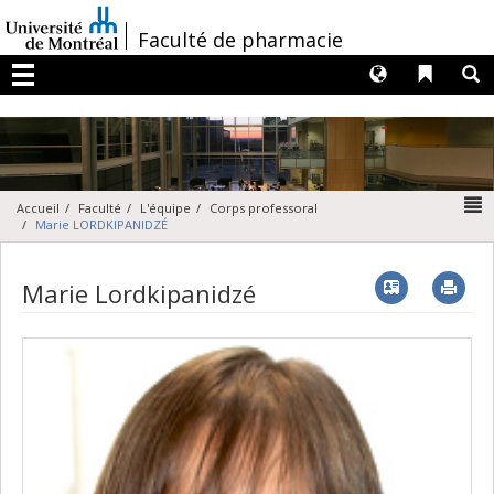
Passer
au
/
Faculté de pharmacie
contenu
Langues
Liens 
R
Menu
N
Accueil
Faculté
L'équipe
Corps professoral
Marie LORDKIPANIDZÉ
Vcard
Imp
Marie Lordkipanidzé