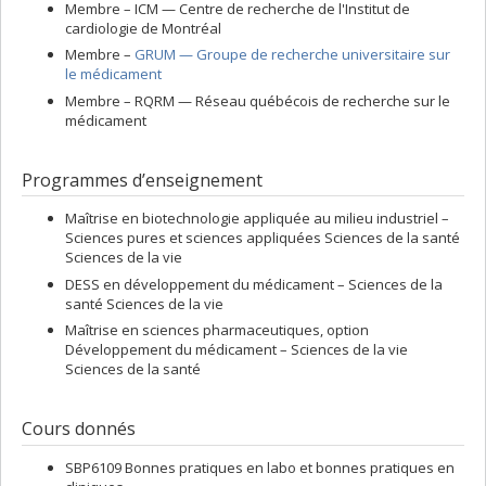
Membre –
ICM — Centre de recherche de l'Institut de
et a publié plus d'une centaine articles, chapitres de livres et de
cardiologie de Montréal
communications scientifiques.
Membre –
GRUM — Groupe de recherche universitaire sur
Professeure adjointe (2013-2018), puis agrégée (2018 à ce jour) à la
le médicament
faculté de pharmacie, Dr Lordkipanidzé accueuille des étudiants
Membre –
RQRM — Réseau québécois de recherche sur le
au 1er cycle et aux cycles supérieurs dans son laboratoire, situé
médicament
au centre de recherche de l'Institut de cardiologie de Montréal.
Programmes d’enseignement
Maîtrise en biotechnologie appliquée au milieu industriel –
Sciences pures et sciences appliquées Sciences de la santé
Sciences de la vie
DESS en développement du médicament – Sciences de la
santé Sciences de la vie
Maîtrise en sciences pharmaceutiques, option
Développement du médicament – Sciences de la vie
Sciences de la santé
Cours donnés
SBP6109 Bonnes pratiques en labo et bonnes pratiques en