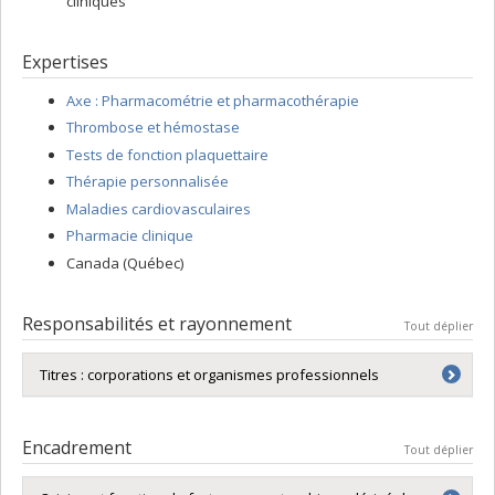
cliniques
Expertises
Axe : Pharmacométrie et pharmacothérapie
Thrombose et hémostase
Tests de fonction plaquettaire
Thérapie personnalisée
Maladies cardiovasculaires
Pharmacie clinique
Canada (Québec)
Responsabilités et rayonnement
Tout déplier
Titres : corporations et organismes professionnels
Présidente du comité scientifique sur la physiologie
plaquettaire de la société internationale de thrombose
Encadrement
Tout déplier
et hémostase (
International Society on Thrombosis and
Haemostasis
)