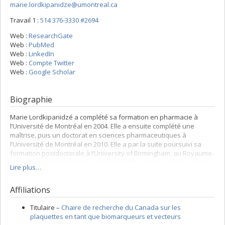
marie.lordkipanidze@umontreal.ca
Travail 1 :
514 376-3330 #2694
Web :
ResearchGate
Web :
PubMed
Web :
LinkedIn
Web :
Compte Twitter
Web :
Google Scholar
Biographie
Marie Lordkipanidzé a complété sa formation en pharmacie à
l’Université de Montréal en 2004. Elle a ensuite complété une
maîtrise, puis un doctorat en sciences pharmaceutiques à
l’Université de Montréal en 2010. Elle a par la suite poursuivi sa
formation postdoctorale à l’University of Birmingham, au Royaume-
Uni, où elle s’est distinguée et s’est établie comme experte dans le
Lire plus…
domaine de la fonction plaquettaire.
Dr Lordkipanidzé préside le comité scientifique sur la Physiologie
Affiliations
plaquettaire de l'International Society on Thrombosis and
Hemostasis, siège sur le comité éditorial des revues spécialisées
Titulaire –
Chaire de recherche du Canada sur les
Platelets, Thrombosis Research et THOpen. Elle est régulièrement
plaquettes en tant que biomarqueurs et vecteurs
invitée à présenter dans des congrès nationaux et internationaux,