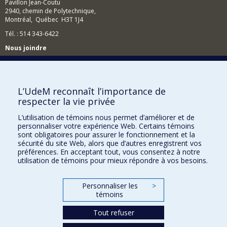
Pavillon Jean-Coutu
2940, chemin de Polytechnique,
Montréal, Québec H3T 1J4
Tél. : 514 343-6422
Nous joindre
Nous trouver
L’UdeM reconnaît l’importance de
respecter la vie privée
Plan du site
L’utilisation de témoins nous permet d’améliorer et de
personnaliser votre expérience Web. Certains témoins
Accessibilité
sont obligatoires pour assurer le fonctionnement et la
sécurité du site Web, alors que d’autres enregistrent vos
préférences. En acceptant tout, vous consentez à notre
utilisation de témoins pour mieux répondre à vos besoins.
Personnaliser les
>
témoins
Tout refuser