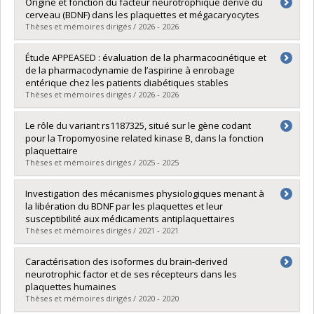
Origine et fonction du facteur neurotrophique dérivé du
Éditrice, revue
Platelets
cerveau (BDNF) dans les plaquettes et mégacaryocytes
Éditrice associée, revue
Thrombosis Research
Thèses et mémoires dirigés / 2026 - 2026
Diplômé(e) :
Boukhatem, Imane
Étude APPEASED : évaluation de la pharmacocinétique et
Cycle :
Doctorat
de la pharmacodynamie de l’aspirine à enrobage
Diplôme obtenu :
Ph. D.
entérique chez les patients diabétiques stables
Lien vers le document dans Papyrus
Thèses et mémoires dirigés / 2026 - 2026
Diplômé(e) :
Lipp, Florence
Le rôle du variant rs1187325, situé sur le gène codant
Cycle :
Maîtrise
pour la Tropomyosine related kinase B, dans la fonction
Diplôme obtenu :
M. Sc.
plaquettaire
Lien vers le document dans Papyrus
Thèses et mémoires dirigés / 2025 - 2025
Diplômé(e) :
Blais, Jessica
Investigation des mécanismes physiologiques menant à
Cycle :
Maîtrise
la libération du BDNF par les plaquettes et leur
Diplôme obtenu :
M. Sc.
susceptibilité aux médicaments antiplaquettaires
Lien vers le document dans Papyrus
Thèses et mémoires dirigés / 2021 - 2021
Diplômé(e) :
Boulahya, Rahma
Caractérisation des isoformes du brain-derived
Cycle :
Doctorat
neurotrophic factor et de ses récepteurs dans les
Diplôme obtenu :
Ph. D.
plaquettes humaines
Lien vers le document dans Papyrus
Thèses et mémoires dirigés / 2020 - 2020