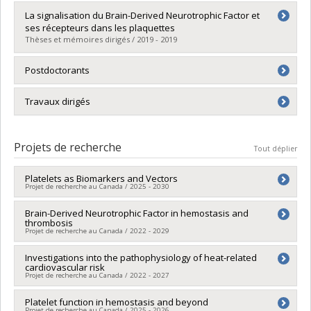
Diplômé(e) :
Fleury, Samuel
La signalisation du Brain-Derived Neurotrophic Factor et
Cycle :
Maîtrise
ses récepteurs dans les plaquettes
Diplôme obtenu :
M. Sc.
Thèses et mémoires dirigés / 2019 - 2019
Lien vers le document dans Papyrus
Diplômé(e) :
Boukhatem, Imane
Postdoctorants
Cycle :
Maîtrise
Diplôme obtenu :
M. Sc.
Georges Jourdi (2020-2022), stagiaire postdoctoral
Travaux dirigés
Lien vers le document dans Papyrus
récipiendaire d'une bourse du Fonds de recherche du
Québec en Santé (FRQS)
Samara Bloom (2020-2021), Maîtrise en pharmacologie
clinique
Projets de recherche
Tout déplier
Jean-Christophe Bélanger (2019-2020), Maîtrise en
pharmacologie clinique
Platelets as Biomarkers and Vectors
Projet de recherche au Canada / 2025 - 2030
Vanessa Discepola (2016-2017), Maîtrise en
pharmacologie clinique
Chercheur principal :
Brain-Derived Neurotrophic Factor in hemostasis and
Marie Lordkipanidzé
thrombosis
Sources de financement :
SPIIE/Secrétariat des programmes
Projet de recherche au Canada / 2022 - 2029
interorganismes à l’intention des établissements
Programmes de subvention :
PVX50399-Chaires de recherche
Sources de financement :
Investigations into the pathophysiology of heat-related
IRSC/Instituts de recherche en
du Canada - IRSC
cardiovascular risk
santé du Canada
Projet de recherche au Canada / 2022 - 2027
Programmes de subvention :
PVXXXXXX-(PJT) Subvention
Projet
Chercheur principal :
Platelet function in hemostasis and beyond
Daniel Gagnon
Projet de recherche au Canada / 2025 - 2026