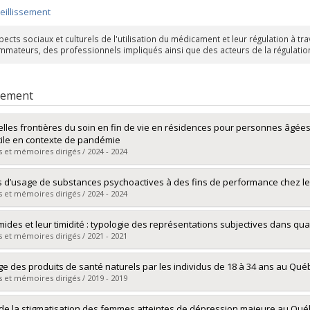
ieillissement
ects sociaux et culturels de l'utilisation du médicament et leur régulation à tr
mateurs, des professionnels impliqués ainsi que des acteurs de la régulatio
rement
lles frontières du soin en fin de vie en résidences pour personnes âgées :
ile en contexte de pandémie
 et mémoires dirigés / 2024 - 2024
mé(e) :
Robitaille, Andréanne
s d’usage de substances psychoactives à des fins de performance chez le
 :
Doctorat
 et mémoires dirigés / 2024 - 2024
ôme obtenu :
Ph. D.
vers le document dans Papyrus
mé(e) :
Cardoso Rezende, Ianna Paula
imides et leur timidité : typologie des représentations subjectives dans qua
 :
Maîtrise
 et mémoires dirigés / 2021 - 2021
ôme obtenu :
M. Sc.
vers le document dans Papyrus
mé(e) :
Carignan Jacob, Marilyne
ge des produits de santé naturels par les individus de 18 à 34 ans au Québ
 :
Maîtrise
 et mémoires dirigés / 2019 - 2019
ôme obtenu :
M. Sc.
vers le document dans Papyrus
mé(e) :
Phan, Thi Lieu Trinh
de la stigmatisation des femmes atteintes de dépression majeure au Québ