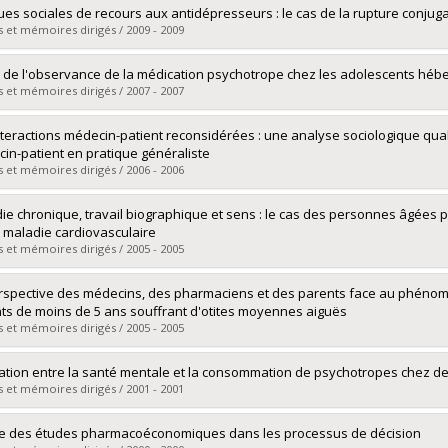
vers le document dans Papyrus
mé(e) :
Duhamel, Paul-Guy
ues sociales de recours aux antidépresseurs : le cas de la rupture conjug
 :
Maîtrise
 et mémoires dirigés / 2009 - 2009
ôme obtenu :
M. Sc.
vers le document dans Papyrus
mé(e) :
Beaulieu, Martin
 de l'observance de la médication psychotrope chez les adolescents héb
 :
Maîtrise
 et mémoires dirigés / 2007 - 2007
ôme obtenu :
M. Sc.
vers le document dans Papyrus
mé(e) :
Laurier, Catherine
nteractions médecin-patient reconsidérées : une analyse sociologique qual
 :
Doctorat
in-patient en pratique généraliste
ôme obtenu :
Ph. D.
 et mémoires dirigés / 2006 - 2006
vers le document dans Papyrus
mé(e) :
Del Grande, Claudio
ie chronique, travail biographique et sens : le cas des personnes âgées p
 :
Maîtrise
 maladie cardiovasculaire
ôme obtenu :
M. Sc.
 et mémoires dirigés / 2005 - 2005
vers le document dans Papyrus
mé(e) :
Vaillancourt, Martine
rspective des médecins, des pharmaciens et des parents face au phénomèn
 :
Maîtrise
ts de moins de 5 ans souffrant d'otites moyennes aiguës
ôme obtenu :
M. Sc.
 et mémoires dirigés / 2005 - 2005
vers le document dans Papyrus
mé(e) :
Ernst, Mélanie
lation entre la santé mentale et la consommation de psychotropes chez de
 :
Maîtrise
 et mémoires dirigés / 2001 - 2001
ôme obtenu :
M. Sc.
vers le document dans Papyrus
mé(e) :
Voyer, Philippe
le des études pharmacoéconomiques dans les processus de décision