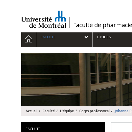
Passer
au
contenu
/
Faculté de pharmaci
Navigation
ACCUEIL
FACULTÉ
ÉTUDES
principale
Accueil
Faculté
L'équipe
Corps professoral
Johanne C
FACULTÉ