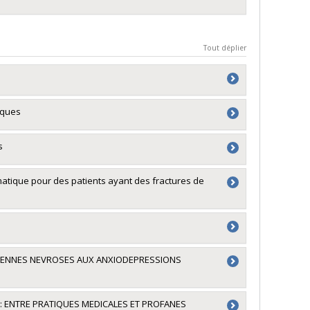
Tout déplier
iques
uses (financement partagé entre les fonds de
s
du Canada
ubventions d'exploration
tique pour des patients ayant des fractures de
du Canada
CIENNES NEVROSES AUX ANXIODEPRESSIONS
 Monnais
,
Aline Charles
ture (FQRSC)
 recherche - Stade de développement :
: ENTRE PRATIQUES MEDICALES ET PROFANES