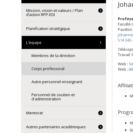
Joha
Mission, vision et valeurs / Plan
d’action RPP-EDI
Profess
Faculté
Planification stratégique
Pavillon
johanne
514 343
L'équipe
Télécopi
Travail 1
Membres de la direction
Web :
Si
Corps professoral
Web :
Bi
Autre personnel enseignant
Affilia
Personnel de soutien et
M
d'administration
Progr
Mentorat
M
Autres partenaires académiques
D