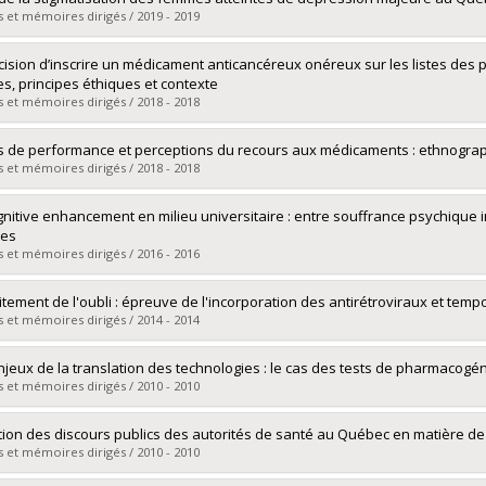
 :
Maîtrise
 et mémoires dirigés / 2019 - 2019
ôme obtenu :
M. Sc.
vers le document dans Papyrus
mé(e) :
Durr, Joanne
cision d’inscrire un médicament anticancéreux onéreux sur les listes de
 :
Maîtrise
res, principes éthiques et contexte
ôme obtenu :
M. Sc.
 et mémoires dirigés / 2018 - 2018
vers le document dans Papyrus
mé(e) :
Hughes, David
s de performance et perceptions du recours aux médicaments : ethnograp
 :
Maîtrise
 et mémoires dirigés / 2018 - 2018
ôme obtenu :
M.A.
vers le document dans Papyrus
mé(e) :
Ville, Cassandre
gnitive enhancement en milieu universitaire : entre souffrance psychique i
 :
Maîtrise
les
ôme obtenu :
M. Sc.
 et mémoires dirigés / 2016 - 2016
vers le document dans Papyrus
mé(e) :
Dontigny Morin, Marie-Élaine
aitement de l'oubli : épreuve de l'incorporation des antirétroviraux et temp
 :
Maîtrise
 et mémoires dirigés / 2014 - 2014
ôme obtenu :
M. Sc.
vers le document dans Papyrus
mé(e) :
David, Pierre-Marie
njeux de la translation des technologies : le cas des tests de pharmacog
 :
Doctorat
 et mémoires dirigés / 2010 - 2010
ôme obtenu :
Ph. D.
vers le document dans Papyrus
mé(e) :
Dubois, Anick
tion des discours publics des autorités de santé au Québec en matière de
 :
Doctorat
 et mémoires dirigés / 2010 - 2010
ôme obtenu :
Ph. D.