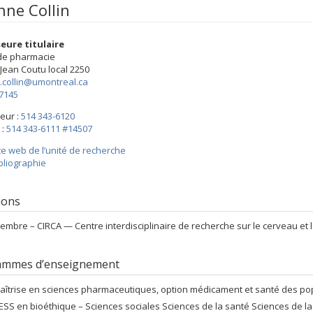
nne Collin
eure titulaire
 de pharmacie
 Jean Coutu
local 2250
.collin@umontreal.ca
-7145
eur :
514 343-6120
 :
514 343-6111 #14507
te web de l’unité de recherche
bliographie
tions
embre –
CIRCA — Centre interdisciplinaire de recherche sur le cerveau et 
ammes d’enseignement
aîtrise en sciences pharmaceutiques, option médicament et santé des popu
ESS en bioéthique – Sciences sociales Sciences de la santé Sciences de la