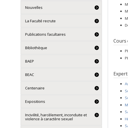
M
Nouvelles
M
M
La Faculté recrute
D
Publications facultaires
Cours
Bibliothèque
P
P
BAEP
Expert
BEAC
A
Centenaire
S
S
Expositions
M
S
Incivilité, harcèlement, inconduite et
H
violence à caractère sexuel
S