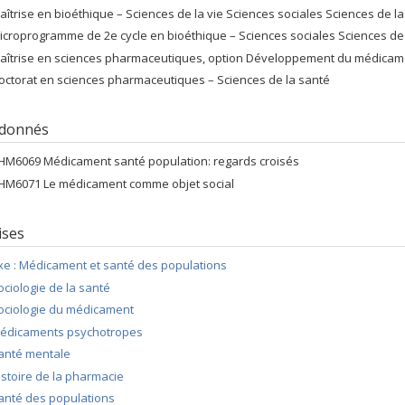
aîtrise en bioéthique – Sciences de la vie Sciences sociales Sciences de l
icroprogramme de 2e cycle en bioéthique – Sciences sociales Sciences de 
aîtrise en sciences pharmaceutiques, option Développement du médicamen
octorat en sciences pharmaceutiques – Sciences de la santé
 donnés
HM6069 Médicament santé population: regards croisés
HM6071 Le médicament comme objet social
ises
xe : Médicament et santé des populations
ociologie de la santé
ociologie du médicament
édicaments psychotropes
anté mentale
istoire de la pharmacie
anté des populations