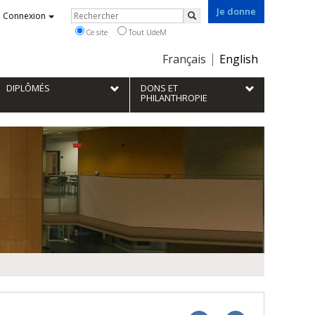
Je donne
Rechercher
Connexion
Rechercher
Ce site
Tout UdeM
Choix
Français
English
de
la
DIPLÔMÉS
DONS ET
langue
PHILANTHROPIE