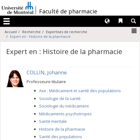
Passer
au
/
Faculté de pharmacie
contenu
Langues
Liens 
R
Menu
N
Accueil
Recherche
Expertises de recherche
Expert en : Histoire de la pharmacie
Expert en : Histoire de la pharmacie
COLLIN, Johanne
Professeure titulaire
Axe : Médicament et santé des populations
Sociologie de la santé
Sociologie du médicament
Médicaments psychotropes
Santé mentale
Histoire de la pharmacie
Santé des populations