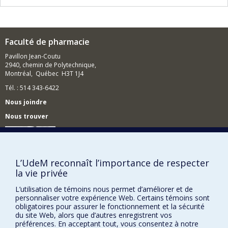
recherche clinique et en pratique afin d'identifier les
besoins, de développer des systèmes centrés sur le
patient et de valider nos concepts.
Faculté de pharmacie
Pavillon Jean-Coutu
2940, chemin de Polytechnique,
Montréal, Québec H3T 1J4
Tél. : 514 343-6422
Nous joindre
Nous trouver
L’UdeM reconnaît l’importance de respecter
Plan du site
la vie privée
Accessibilité
L’utilisation de témoins nous permet d’améliorer et de
personnaliser votre expérience Web. Certains témoins sont
obligatoires pour assurer le fonctionnement et la sécurité
du site Web, alors que d’autres enregistrent vos
préférences. En acceptant tout, vous consentez à notre