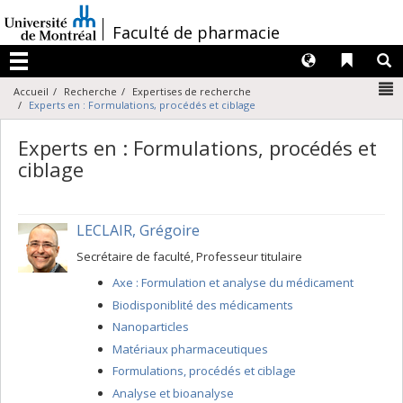
Passer
au
/
Faculté de pharmacie
contenu
Langues
Liens 
R
Menu
N
Accueil
Recherche
Expertises de recherche
Experts en : Formulations, procédés et ciblage
Experts en : Formulations, procédés et
ciblage
LECLAIR, Grégoire
Secrétaire de faculté, Professeur titulaire
Axe : Formulation et analyse du médicament
Biodisponiblité des médicaments
Nanoparticles
Matériaux pharmaceutiques
Formulations, procédés et ciblage
Analyse et bioanalyse