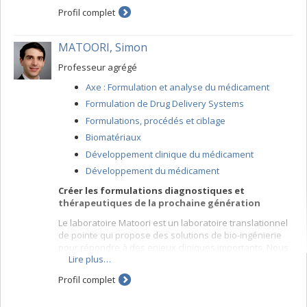
Profil complet
MATOORI, Simon
Professeur agrégé
Axe : Formulation et analyse du médicament
Formulation de Drug Delivery Systems
Formulations, procédés et ciblage
Biomatériaux
Développement clinique du médicament
Développement du médicament
Créer les formulations diagnostiques et
thérapeutiques de la prochaine génération
Le laboratoire Matoori est un laboratoire translationnel
de pointe qui propose des solutions de bio-ingénierie
pour répondre à des enjeux cliniques importants. Nous
Lire plus…
combinons des biomatériaux et des
nano-/microréacteurs pour créer des formulations
Profil complet
diagnostiques et thérapeutiques innovatrices. Nous
collaborons activement avec nos partenaires en