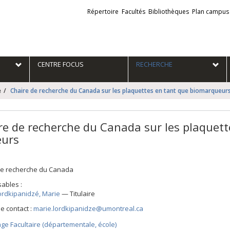
Liens
Répertoire
Facultés
Bibliothèques
Plan campus
externes
e
CENTRE FOCUS
RECHERCHE
e
Chaire de recherche du Canada sur les plaquettes en tant que biomarqueurs
re de recherche du Canada sur les plaquet
eurs
de recherche du Canada
ables :
ordkipanidzé
, Marie
— Titulaire
e contact :
marie.lordkipanidze@umontreal.ca
ge Facultaire (départementale, école)