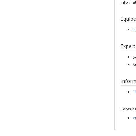
Informat
Équipe
L
Expert
S
S
Inform
1
Consulte
V