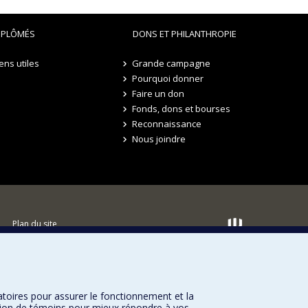
IPLÔMÉS
DONS ET PHILANTHROPIE
iens utiles
Grande campagne
Pourquoi donner
Faire un don
Fonds, dons et bourses
Reconnaissance
Nous joindre
Plan du site
Accessibilité
atoires pour assurer le fonctionnement et la
sation de témoins pour mieux répondre à vos