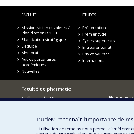
FACULTÉ
ÉTUDES
Mission, vision et valeurs /
Présentation
Plan d’action RPP-EDI
Premier cycle
Planification stratégique
Cycles supérieurs
L'équipe
Entrepreneuriat
Mentorat
Prix et bourses
Autres partenaires
International
académiques
Nouvelles
Faculté de pharmacie
Pavillon Jean-Coutu
Nous joindre
2940, chemin de Polytechnique,
Nous trouve
Montréal, Québec H3T 1J4
Tél. : 514 343-6422
L’UdeM reconnaît l’importance de resp
L’utilisation de témoins nous permet d’améliorer e
sécurité du site Web, alors que d’autres enregistr