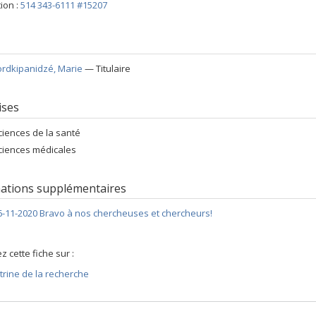
ion :
514 343-6111 #15207
ordkipanidzé
, Marie
— Titulaire
ises
ciences de la santé
ciences médicales
ations supplémentaires
6-11-2020 Bravo à nos chercheuses et chercheurs!
z cette fiche sur :
itrine de la recherche