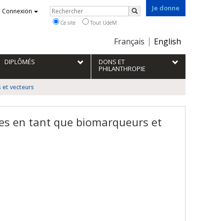
Je donne
Rechercher
Connexion
Rechercher
Ce site
Tout UdeM
Choix
Français
English
de
la
DIPLÔMÉS
DONS ET
langue
PHILANTHROPIE
 et vecteurs
tes en tant que biomarqueurs et