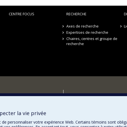
CENTRE FOCUS
RECHERCHE
D
Axes de recherche
L
Expertises de recherche
Chaires, centres et groupe de
recherche
r
ecter la vie privée
t de personnaliser votre expérience Web. Certains témoins sont oblig
ent vos préférences. En acceptant tout, vous consentez à notre utili