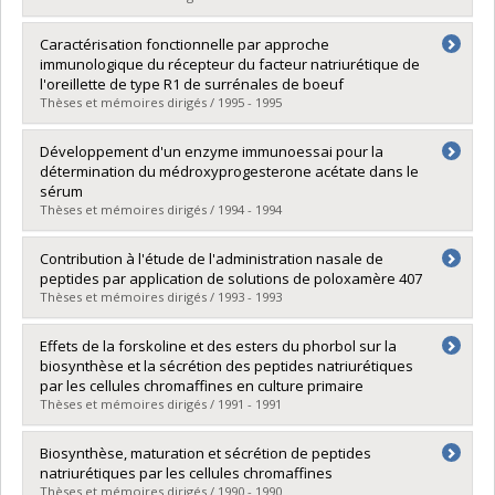
Diplômé(e) :
Sorensen, Suzie
Caractérisation fonctionnelle par approche
Cycle :
Maîtrise
immunologique du récepteur du facteur natriurétique de
Diplôme obtenu :
M. Sc.
l'oreillette de type R1 de surrénales de boeuf
Lien vers le document dans Papyrus
Thèses et mémoires dirigés / 1995 - 1995
Diplômé(e) :
Rondeau, Jean-Jacques
Développement d'un enzyme immunoessai pour la
Cycle :
Doctorat
détermination du médroxyprogesterone acétate dans le
Diplôme obtenu :
Ph. D.
sérum
Lien vers le document dans Papyrus
Thèses et mémoires dirigés / 1994 - 1994
Diplômé(e) :
Kim, Ja Kyung
Contribution à l'étude de l'administration nasale de
Cycle :
Maîtrise
peptides par application de solutions de poloxamère 407
Diplôme obtenu :
M. Sc.
Thèses et mémoires dirigés / 1993 - 1993
Lien vers le document dans Papyrus
Diplômé(e) :
Juhász, Julianna
Effets de la forskoline et des esters du phorbol sur la
Cycle :
Doctorat
biosynthèse et la sécrétion des peptides natriurétiques
Diplôme obtenu :
Ph. D.
par les cellules chromaffines en culture primaire
Lien vers le document dans Papyrus
Thèses et mémoires dirigés / 1991 - 1991
Diplômé(e) :
Babinski, Kazimierz
Biosynthèse, maturation et sécrétion de peptides
Cycle :
Maîtrise
natriurétiques par les cellules chromaffines
Diplôme obtenu :
M. Sc.
Thèses et mémoires dirigés / 1990 - 1990