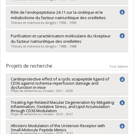
Lien vers le document dans Papyrus
Diplômé(e) :
Nguyen, Tien-Tue
Rôle de l'endopeptidase 24.11 sur la cinétique et le
Cycle :
Doctorat
métabolisme du facteur natriurétique des oreillettes
Diplôme obtenu :
Ph. D.
Thèses et mémoires dirigés / 1990 - 1990
Lien vers le document dans Papyrus
Diplômé(e) :
Marleau, Sylvie
Purification et caractérisation moléculaire du récepteur
Cycle :
Doctorat
du facteur natriurétique des oreillettes
Diplôme obtenu :
Ph. D.
Thèses et mémoires dirigés / 1988 - 1988
Lien vers le document dans Papyrus
Diplômé(e) :
Meloche, Sylvain
Cycle :
Doctorat
Projets de recherche
Tout déplier
Diplôme obtenu :
Ph. D.
Lien vers le document dans Papyrus
Cardioprotective effect of a cyclic azapeptide ligand of
CD36 against ischemia-reperfusion damage and
dysfunction in mice
Projet de recherche au Canada / 2021 - 2028
Chercheur principal :
Treating Age-Related Macular Degeneration by Mitigating
Sylvie Marleau
Inflammation, Oxidative Stress, and Lipid Accumulation
Co-chercheurs :
Huy Ong
,
Simon-Pierre Gravel
,
André
through CD36 Modulation
Carpentier
Projet de recherche au Canada / 2023 - 2027
Sources de financement :
IRSC/Instituts de recherche en
santé du Canada
Sources de financement :
Allosteric Modulation of the Urotensin Receptor with
IRSC/Instituts de recherche en
Programmes de subvention :
PVXXXXXX-(PJT) Subvention
Small-Molecule Peptide Mimics
santé du Canada
Projet de recherche au Canada / 2020 - 2027