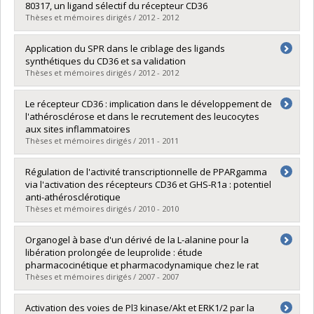
Cycle :
Doctorat
80317, un ligand sélectif du récepteur CD36
Diplôme obtenu :
Ph. D.
Thèses et mémoires dirigés / 2012 - 2012
Lien vers le document dans Papyrus
Diplômé(e) :
Huynh, David N.
Application du SPR dans le criblage des ligands
Cycle :
Maîtrise
synthétiques du CD36 et sa validation
Diplôme obtenu :
M. Sc.
Thèses et mémoires dirigés / 2012 - 2012
Lien vers le document dans Papyrus
Diplômé(e) :
Lambert-Lanteigne, Patrick
Le récepteur CD36 : implication dans le développement de
Cycle :
Maîtrise
l'athérosclérose et dans le recrutement des leucocytes
Diplôme obtenu :
M. Sc.
aux sites inflammatoires
Lien vers le document dans Papyrus
Thèses et mémoires dirigés / 2011 - 2011
Diplômé(e) :
Harb, Diala
Régulation de l'activité transcriptionnelle de PPARgamma
Cycle :
Doctorat
via l'activation des récepteurs CD36 et GHS-R1a : potentiel
Diplôme obtenu :
Ph. D.
anti-athérosclérotique
Lien vers le document dans Papyrus
Thèses et mémoires dirigés / 2010 - 2010
Diplômé(e) :
Demers, Annie
Organogel à base d'un dérivé de la L-alanine pour la
Cycle :
Doctorat
libération prolongée de leuprolide : étude
Diplôme obtenu :
Ph. D.
pharmacocinétique et pharmacodynamique chez le rat
Lien vers le document dans Papyrus
Thèses et mémoires dirigés / 2007 - 2007
Diplômé(e) :
Plourde, François
Activation des voies de Pl3 kinase/Akt et ERK1/2 par la