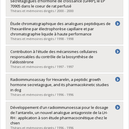
Cycle :
Maîtrise
sécrétagogues d'hormone de croissance (GHRP), le EP
Diplôme obtenu :
M. Sc.
70905 dans le coeur de rat perfusé
Lien vers le document dans Papyrus
Thèses et mémoires dirigés / 2000 - 2000
Diplômé(e) :
Perreault, Audrey
Étude chromatographique des analogues peptidiques de
Cycle :
Maîtrise
l'hexaréline par électrophorèse capillaire et par
Diplôme obtenu :
M. Sc.
chromatographie liquide à haute performance
Lien vers le document dans Papyrus
Thèses et mémoires dirigés / 1998 - 1998
Diplômé(e) :
Panoyan, Avedis
Contribution à l'étude des mécanismes cellulaires
Cycle :
Maîtrise
responsables du contrôle de la biosynthèse de
Diplôme obtenu :
M. Sc.
l'aldostérone
Lien vers le document dans Papyrus
Thèses et mémoires dirigés / 1997 - 1997
Diplômé(e) :
Bodart, Véronique
Radioimmunoassay for Hexarelin, a peptidic growth
Cycle :
Doctorat
hormone secretagogue, and its pharmacokinetic studies
Diplôme obtenu :
Ph. D.
in dog
Lien vers le document dans Papyrus
Thèses et mémoires dirigés / 1996 - 1996
Diplômé(e) :
Roumi, Marie
Développement d'un radioimmunoessai pour le dosage
Cycle :
Maîtrise
de l'antarelix, un nouvel analogue antagoniste de la LH-
Diplôme obtenu :
M. Sc.
RH : application à son étude pharmacocinétique chez le
Lien vers le document dans Papyrus
chien
Thèses et mémoires dirigés / 1996 - 1996