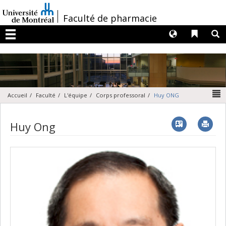
Passer
au
/
Faculté de pharmacie
contenu
Langues
Liens 
R
Menu
N
Accueil
Faculté
L'équipe
Corps professoral
Huy ONG
Vcard
Imp
Huy Ong