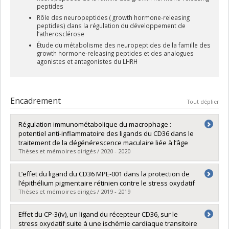
peptides
Rôle des neuropeptides ( growth hormone-releasing
peptides) dans la régulation du développement de
l’atherosclérose
Étude du métabolisme des neuropeptides de la famille des
growth hormone-releasing peptides et des analogues
agonistes et antagonistes du LHRH
Encadrement
Tout déplier
Régulation immunométabolique du macrophage :
potentiel anti-inflammatoire des ligands du CD36 dans le
traitement de la dégénérescence maculaire liée à l’âge
Thèses et mémoires dirigés / 2020 - 2020
Diplômé(e) :
Mellal, Katia
L’effet du ligand du CD36 MPE-001 dans la protection de
Cycle :
Doctorat
l’épithélium pigmentaire rétinien contre le stress oxydatif
Diplôme obtenu :
Ph. D.
Thèses et mémoires dirigés / 2019 - 2019
Lien vers le document dans Papyrus
Diplômé(e) :
Dorion, Marie-France
Effet du CP-3(iv), un ligand du récepteur CD36, sur le
Cycle :
Maîtrise
stress oxydatif suite à une ischémie cardiaque transitoire