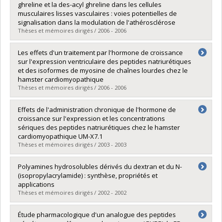
Cycle :
Maîtrise
ghreline et la des-acyl ghreline dans les cellules
Diplôme obtenu :
M. Sc.
musculaires lisses vasculaires : voies potentielles de
Lien vers le document dans Papyrus
signalisation dans la modulation de l'athérosclérose
Thèses et mémoires dirigés / 2006 - 2006
Diplômé(e) :
Moussette, Sanny
Les effets d'un traitement par l'hormone de croissance
Cycle :
Maîtrise
sur l'expression ventriculaire des peptides natriurétiques
Diplôme obtenu :
M. Sc.
et des isoformes de myosine de chaînes lourdes chez le
Lien vers le document dans Papyrus
hamster cardiomyopathique
Thèses et mémoires dirigés / 2006 - 2006
Diplômé(e) :
Mulumba, Mukandila
Effets de l'administration chronique de l'hormone de
Cycle :
Maîtrise
croissance sur l'expression et les concentrations
Diplôme obtenu :
M. Sc.
sériques des peptides natriurétiques chez le hamster
Lien vers le document dans Papyrus
cardiomyopathique UM-X7.1
Thèses et mémoires dirigés / 2003 - 2003
Diplômé(e) :
Céméus, Catia
Polyamines hydrosolubles dérivés du dextran et du N-
Cycle :
Maîtrise
(isopropylacrylamide) : synthèse, propriétés et
Diplôme obtenu :
M. Sc.
applications
Lien vers le document dans Papyrus
Thèses et mémoires dirigés / 2002 - 2002
Diplômé(e) :
Dubé, Denis
Étude pharmacologique d'un analogue des peptides