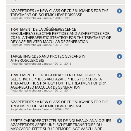
Masson
Soutien à des projets rech. (Mitacs) , PVXXXXXX-Stage
Sources de financement :
IRSC/Instituts de recherche en
Accélération Québec - MITACS , PVXXXXXX-Stage Accélération
Chercheur principal :
AZAPEPTIDES : A NEW CLASS OF CD 36 LIGANDS FOR THE
William Lubell
santé du Canada
TREATMENT OF ISCHEMIC HEART DISEASE
Québec - MITACS
Co-chercheurs :
Sylvain Chemtob
,
Huy Ong
,
Jean-François
Programmes de subvention :
PVXXXXXX-(PRCS) Recherche
Projet de recherche au Canada / 2009 - 2016
Masson
concertée sur la santé (en partenariat avec le CRSNG)
Sources de financement :
CRSNG/Conseil de recherches en
Chercheur principal :
TRAITEMENT DE LA DÉGÉNÉRESCENCE
Huy Ong
sciences naturelles et génie du Canada (CRSNG)
MACULAIRE//SELECTIVE PEPTIDES AND AZAPEPTIDES FOR
Co-chercheurs :
Sylvie Marleau
,
André Carpentier
Programmes de subvention :
PVXXXXXX-(PRCS/CHRP)
CD36 : A THERAPEUTIC STRATEGY FOR THE TREATMENT OF
Sources de financement :
IRSC/Instituts de recherche en
DRY AGE-RELATED MACULAR DEGENERATION
Recherche en équipe concertée sur la santé avec
santé du Canada
Projet de recherche au Canada / 2012 - 2015
l'appareillage (avec IRSC)
Programmes de subvention :
PVXX5647-(MOP) Subvention de
fonctionnement incluant les subventions de fonctionnement
Chercheur principal :
TARGETING CD36 AND PROTEOGLYCANS IN
Huy Ong
ATHEROSCLEROSIS
programmatiques (général)
Co-chercheurs :
Sylvain Chemtob
,
William Lubell
Projet de recherche au Canada / 2012 - 2015
Sources de financement :
AmorChem
Programmes de subvention :
Chercheur principal :
TRAITEMENT DE LA DEGENERESCENCE MACULAIRE //
Huy Ong
SELECTIVE PEPTIDES AND AZAPEPTIDES FOR CD36 : A
Co-chercheurs :
Sylvie Marleau
THERAPEUTTIC STRATEGY FOR THE TREATMENT OF DRY
Sources de financement :
Fondation des maladies du coeur
AGE-RELATED MACULAR DEGENERATION
du Québec
Projet de recherche au Canada / 2012 - 2014
Programmes de subvention :
Chercheur principal :
AZAPEPTIDES : A NEW CLASS OF CD 36 LIGANDS FOR THE
Huy Ong
TREATMENT OF ISCHEMIC HEART DISEASE
Co-chercheurs :
Sylvain Chemtob
,
William Lubell
Projet de recherche au Canada / 2009 - 2014
Sources de financement :
Ministère Économie et Innovation
Programmes de subvention :
PVXXXXXX-Soutien à
Chercheur principal :
EFFETS CARDIOPROTECTEURS DE NOUVEAUX ANALOGUES
Huy Ong
valorisation et transfert (PSVT-v3): Soutien aux entreprises
AZAPEPTIDES APRES UNE ISCHEMIE TRANSITOIRE DU
techno innovantes
MYOCARDE: EFFET SUR LE REMODELAGE VASCULAIRE