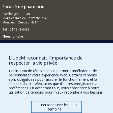
Faculté de pharmacie
Pavillon Jean-Coutu
2940, chemin de Polytechnique,
Montréal, Québec H3T 1J4
Tél. : 514 343-6422
Nous joindre
Nous trouver
L’UdeM reconnaît l’importance de
respecter la vie privée
Plan du site
L’utilisation de témoins nous permet d’améliorer et de
personnaliser votre expérience Web. Certains témoins
Accessibilité
sont obligatoires pour assurer le fonctionnement et la
sécurité du site Web, alors que d’autres enregistrent vos
préférences. En acceptant tout, vous consentez à notre
utilisation de témoins pour mieux répondre à vos besoins.
Personnaliser les
>
témoins