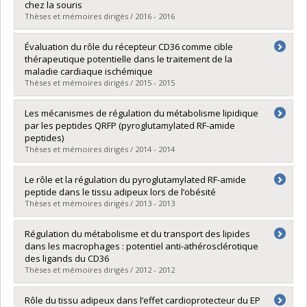
Diplôme obtenu :
M. Sc.
chez la souris
Lien vers le document dans Papyrus
Thèses et mémoires dirigés / 2016 - 2016
Diplômé(e) :
Ménard, Liliane
Évaluation du rôle du récepteur CD36 comme cible
Cycle :
Maîtrise
thérapeutique potentielle dans le traitement de la
Diplôme obtenu :
M. Sc.
maladie cardiaque ischémique
Lien vers le document dans Papyrus
Thèses et mémoires dirigés / 2015 - 2015
Diplômé(e) :
Lafrenière Bessi, Valérie
Les mécanismes de régulation du métabolisme lipidique
Cycle :
Doctorat
par les peptides QRFP (pyroglutamylated RF-amide
Diplôme obtenu :
Ph. D.
peptides)
Lien vers le document dans Papyrus
Thèses et mémoires dirigés / 2014 - 2014
Diplômé(e) :
Mulumba, Mukandila
Le rôle et la régulation du pyroglutamylated RF-amide
Cycle :
Doctorat
peptide dans le tissu adipeux lors de l’obésité
Diplôme obtenu :
Ph. D.
Thèses et mémoires dirigés / 2013 - 2013
Lien vers le document dans Papyrus
Diplômé(e) :
Jossart, Christian
Régulation du métabolisme et du transport des lipides
Cycle :
Doctorat
dans les macrophages : potentiel anti-athérosclérotique
Diplôme obtenu :
Ph. D.
des ligands du CD36
Lien vers le document dans Papyrus
Thèses et mémoires dirigés / 2012 - 2012
Diplômé(e) :
Bujold, Kim
Rôle du tissu adipeux dans l’effet cardioprotecteur du EP