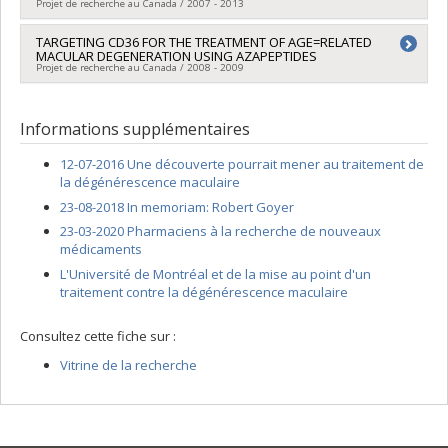
Projet de recherche au Canada / 2007 - 2013
Chercheur principal :
TARGETING CD36 FOR THE TREATMENT OF AGE=RELATED
Sylvie Marleau
MACULAR DEGENERATION USING AZAPEPTIDES
Co-chercheurs :
Huy Ong
,
André Carpentier
Projet de recherche au Canada / 2008 - 2009
Sources de financement :
Fondation des maladies du coeur
du Québec
Chercheur principal :
Huy Ong
Programmes de subvention :
Informations supplémentaires
12-07-2016 Une découverte pourrait mener au traitement de
la dégénérescence maculaire
23-08-2018 In memoriam: Robert Goyer
23-03-2020 Pharmaciens à la recherche de nouveaux
médicaments
L'Université de Montréal et de la mise au point d'un
traitement contre la dégénérescence maculaire
Consultez cette fiche sur :
Vitrine de la recherche