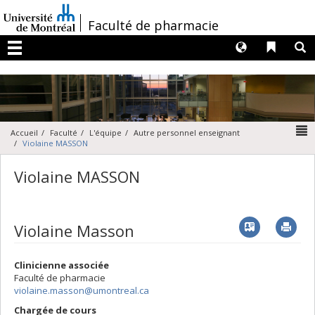
Passer
au
/
Faculté de pharmacie
contenu
Langues
Liens 
R
Menu
N
Accueil
Faculté
L'équipe
Autre personnel enseignant
Violaine MASSON
Violaine MASSON
Vcard
Imp
Violaine Masson
Clinicienne associée
Faculté de pharmacie
violaine.masson@umontreal.ca
Chargée de cours