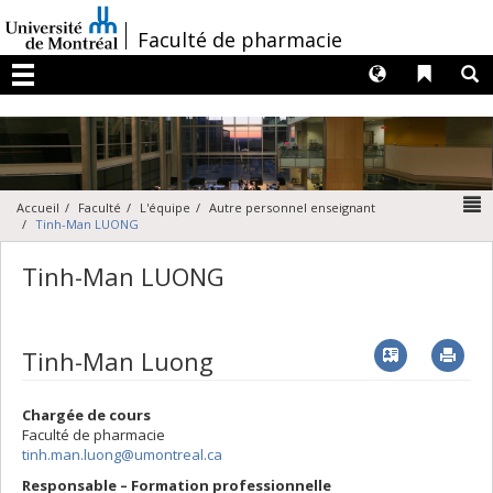
Passer
au
/
Faculté de pharmacie
contenu
Langues
Liens 
R
Menu
N
Accueil
Faculté
L'équipe
Autre personnel enseignant
Tinh-Man LUONG
Tinh-Man LUONG
Vcard
Imp
Tinh-Man Luong
Chargée de cours
Faculté de pharmacie
tinh.man.luong@umontreal.ca
Responsable – Formation professionnelle