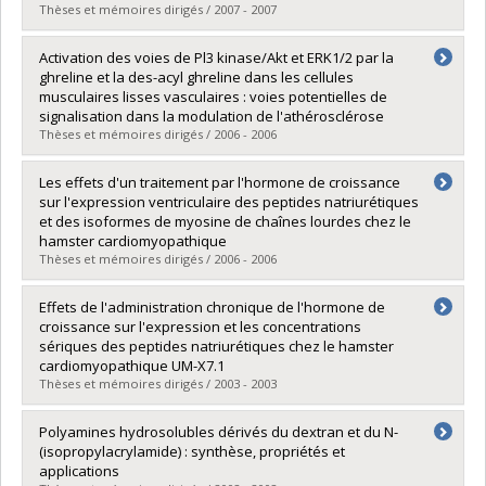
Lien vers le document dans Papyrus
Thèses et mémoires dirigés / 2007 - 2007
Diplômé(e) :
Plourde, François
Activation des voies de Pl3 kinase/Akt et ERK1/2 par la
Cycle :
Maîtrise
ghreline et la des-acyl ghreline dans les cellules
Diplôme obtenu :
M. Sc.
musculaires lisses vasculaires : voies potentielles de
Lien vers le document dans Papyrus
signalisation dans la modulation de l'athérosclérose
Thèses et mémoires dirigés / 2006 - 2006
Diplômé(e) :
Moussette, Sanny
Les effets d'un traitement par l'hormone de croissance
Cycle :
Maîtrise
sur l'expression ventriculaire des peptides natriurétiques
Diplôme obtenu :
M. Sc.
et des isoformes de myosine de chaînes lourdes chez le
Lien vers le document dans Papyrus
hamster cardiomyopathique
Thèses et mémoires dirigés / 2006 - 2006
Diplômé(e) :
Mulumba, Mukandila
Effets de l'administration chronique de l'hormone de
Cycle :
Maîtrise
croissance sur l'expression et les concentrations
Diplôme obtenu :
M. Sc.
sériques des peptides natriurétiques chez le hamster
Lien vers le document dans Papyrus
cardiomyopathique UM-X7.1
Thèses et mémoires dirigés / 2003 - 2003
Diplômé(e) :
Céméus, Catia
Polyamines hydrosolubles dérivés du dextran et du N-
Cycle :
Maîtrise
(isopropylacrylamide) : synthèse, propriétés et
Diplôme obtenu :
M. Sc.
applications