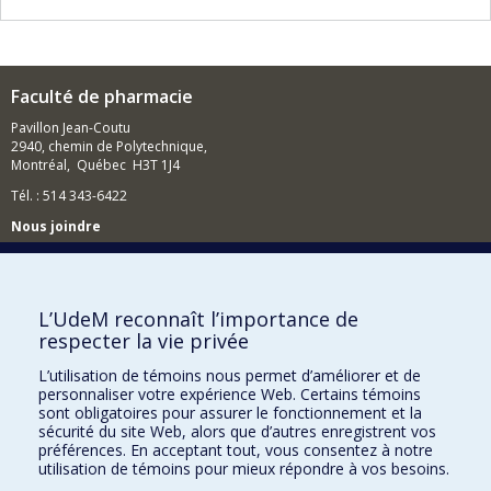
Faculté de pharmacie
Pavillon Jean-Coutu
2940, chemin de Polytechnique,
Montréal, Québec H3T 1J4
Tél. : 514 343-6422
Nous joindre
Nous trouver
L’UdeM reconnaît l’importance de
respecter la vie privée
Plan du site
L’utilisation de témoins nous permet d’améliorer et de
personnaliser votre expérience Web. Certains témoins
Accessibilité
sont obligatoires pour assurer le fonctionnement et la
sécurité du site Web, alors que d’autres enregistrent vos
préférences. En acceptant tout, vous consentez à notre
utilisation de témoins pour mieux répondre à vos besoins.