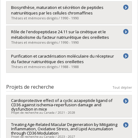
Diplômé(e) :
Babinski, Kazimierz
Biosynthèse, maturation et sécrétion de peptides
Cycle :
Maîtrise
natriurétiques par les cellules chromaffines
Diplôme obtenu :
M. Sc.
Thèses et mémoires dirigés / 1990 - 1990
Lien vers le document dans Papyrus
Diplômé(e) :
Nguyen, Tien-Tue
Rôle de l'endopeptidase 24.11 sur la cinétique et le
Cycle :
Doctorat
métabolisme du facteur natriurétique des oreillettes
Diplôme obtenu :
Ph. D.
Thèses et mémoires dirigés / 1990 - 1990
Lien vers le document dans Papyrus
Diplômé(e) :
Marleau, Sylvie
Purification et caractérisation moléculaire du récepteur
Cycle :
Doctorat
du facteur natriurétique des oreillettes
Diplôme obtenu :
Ph. D.
Thèses et mémoires dirigés / 1988 - 1988
Lien vers le document dans Papyrus
Diplômé(e) :
Meloche, Sylvain
Cycle :
Doctorat
Projets de recherche
Tout déplier
Diplôme obtenu :
Ph. D.
Lien vers le document dans Papyrus
Cardioprotective effect of a cyclic azapeptide ligand of
CD36 against ischemia-reperfusion damage and
dysfunction in mice
Projet de recherche au Canada / 2021 - 2028
Chercheur principal :
Treating Age-Related Macular Degeneration by Mitigating
Sylvie Marleau
Inflammation, Oxidative Stress, and Lipid Accumulation
Co-chercheurs :
Huy Ong
,
Simon-Pierre Gravel
,
André
through CD36 Modulation
Carpentier
Projet de recherche au Canada / 2023 - 2027