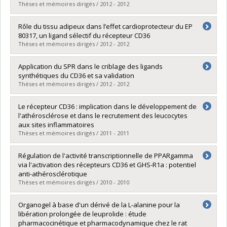
Lien vers le document dans Papyrus
Thèses et mémoires dirigés / 2012 - 2012
Diplômé(e) :
Bujold, Kim
Rôle du tissu adipeux dans l’effet cardioprotecteur du EP
Cycle :
Doctorat
80317, un ligand sélectif du récepteur CD36
Diplôme obtenu :
Ph. D.
Thèses et mémoires dirigés / 2012 - 2012
Lien vers le document dans Papyrus
Diplômé(e) :
Huynh, David N.
Application du SPR dans le criblage des ligands
Cycle :
Maîtrise
synthétiques du CD36 et sa validation
Diplôme obtenu :
M. Sc.
Thèses et mémoires dirigés / 2012 - 2012
Lien vers le document dans Papyrus
Diplômé(e) :
Lambert-Lanteigne, Patrick
Le récepteur CD36 : implication dans le développement de
Cycle :
Maîtrise
l'athérosclérose et dans le recrutement des leucocytes
Diplôme obtenu :
M. Sc.
aux sites inflammatoires
Lien vers le document dans Papyrus
Thèses et mémoires dirigés / 2011 - 2011
Diplômé(e) :
Harb, Diala
Régulation de l'activité transcriptionnelle de PPARgamma
Cycle :
Doctorat
via l'activation des récepteurs CD36 et GHS-R1a : potentiel
Diplôme obtenu :
Ph. D.
anti-athérosclérotique
Lien vers le document dans Papyrus
Thèses et mémoires dirigés / 2010 - 2010
Diplômé(e) :
Demers, Annie
Organogel à base d'un dérivé de la L-alanine pour la
Cycle :
Doctorat
libération prolongée de leuprolide : étude
Diplôme obtenu :
Ph. D.
pharmacocinétique et pharmacodynamique chez le rat