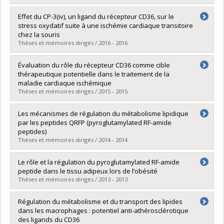
Lien vers le document dans Papyrus
Diplômé(e) :
Dorion, Marie-France
Effet du CP-3(iv), un ligand du récepteur CD36, sur le
Cycle :
Maîtrise
stress oxydatif suite à une ischémie cardiaque transitoire
Diplôme obtenu :
M. Sc.
chez la souris
Lien vers le document dans Papyrus
Thèses et mémoires dirigés / 2016 - 2016
Diplômé(e) :
Ménard, Liliane
Évaluation du rôle du récepteur CD36 comme cible
Cycle :
Maîtrise
thérapeutique potentielle dans le traitement de la
Diplôme obtenu :
M. Sc.
maladie cardiaque ischémique
Lien vers le document dans Papyrus
Thèses et mémoires dirigés / 2015 - 2015
Diplômé(e) :
Lafrenière Bessi, Valérie
Les mécanismes de régulation du métabolisme lipidique
Cycle :
Doctorat
par les peptides QRFP (pyroglutamylated RF-amide
Diplôme obtenu :
Ph. D.
peptides)
Lien vers le document dans Papyrus
Thèses et mémoires dirigés / 2014 - 2014
Diplômé(e) :
Mulumba, Mukandila
Le rôle et la régulation du pyroglutamylated RF-amide
Cycle :
Doctorat
peptide dans le tissu adipeux lors de l’obésité
Diplôme obtenu :
Ph. D.
Thèses et mémoires dirigés / 2013 - 2013
Lien vers le document dans Papyrus
Diplômé(e) :
Jossart, Christian
Régulation du métabolisme et du transport des lipides
Cycle :
Doctorat
dans les macrophages : potentiel anti-athérosclérotique
Diplôme obtenu :
Ph. D.
des ligands du CD36