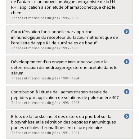
Cycle :
Maîtrise
de l'antarelix, un nouvel analogue antagoniste de la LH-
Diplôme obtenu :
M. Sc.
RH : application à son étude pharmacocinétique chez le
Lien vers le document dans Papyrus
chien
Thèses et mémoires dirigés / 1996 - 1996
Diplômé(e) :
Sorensen, Suzie
Caractérisation fonctionnelle par approche
Cycle :
Maîtrise
immunologique du récepteur du facteur natriurétique de
Diplôme obtenu :
M. Sc.
l'oreillette de type R1 de surrénales de boeuf
Lien vers le document dans Papyrus
Thèses et mémoires dirigés / 1995 - 1995
Diplômé(e) :
Rondeau, Jean-Jacques
Développement d'un enzyme immunoessai pour la
Cycle :
Doctorat
détermination du médroxyprogesterone acétate dans le
Diplôme obtenu :
Ph. D.
sérum
Lien vers le document dans Papyrus
Thèses et mémoires dirigés / 1994 - 1994
Diplômé(e) :
Kim, Ja Kyung
Contribution à l'étude de l'administration nasale de
Cycle :
Maîtrise
peptides par application de solutions de poloxamère 407
Diplôme obtenu :
M. Sc.
Thèses et mémoires dirigés / 1993 - 1993
Lien vers le document dans Papyrus
Diplômé(e) :
Juhász, Julianna
Effets de la forskoline et des esters du phorbol sur la
Cycle :
Doctorat
biosynthèse et la sécrétion des peptides natriurétiques
Diplôme obtenu :
Ph. D.
par les cellules chromaffines en culture primaire
Lien vers le document dans Papyrus
Thèses et mémoires dirigés / 1991 - 1991