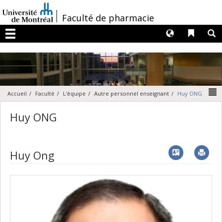
Passer
au
/
Faculté de pharmacie
contenu
Langues
Liens 
R
Menu
N
Accueil
Faculté
L'équipe
Autre personnel enseignant
Huy ONG
Huy ONG
Vcard
Imp
Huy Ong