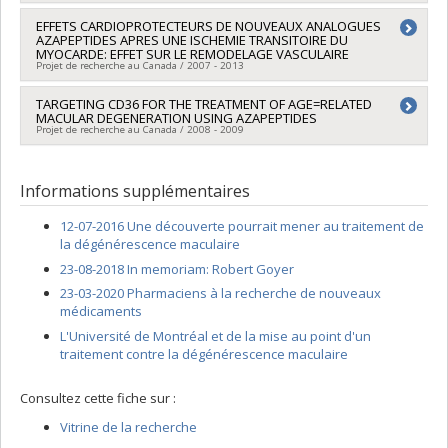
Programmes de subvention :
PVXXXXXX-Soutien à
Chercheur principal :
EFFETS CARDIOPROTECTEURS DE NOUVEAUX ANALOGUES
Huy Ong
valorisation et transfert (PSVT-v3): Soutien aux entreprises
AZAPEPTIDES APRES UNE ISCHEMIE TRANSITOIRE DU
techno innovantes
MYOCARDE: EFFET SUR LE REMODELAGE VASCULAIRE
Projet de recherche au Canada / 2007 - 2013
Chercheur principal :
TARGETING CD36 FOR THE TREATMENT OF AGE=RELATED
Sylvie Marleau
MACULAR DEGENERATION USING AZAPEPTIDES
Co-chercheurs :
Huy Ong
,
André Carpentier
Projet de recherche au Canada / 2008 - 2009
Sources de financement :
Fondation des maladies du coeur
du Québec
Chercheur principal :
Huy Ong
Programmes de subvention :
Informations supplémentaires
12-07-2016 Une découverte pourrait mener au traitement de
la dégénérescence maculaire
23-08-2018 In memoriam: Robert Goyer
23-03-2020 Pharmaciens à la recherche de nouveaux
médicaments
L'Université de Montréal et de la mise au point d'un
traitement contre la dégénérescence maculaire
Consultez cette fiche sur :
Vitrine de la recherche