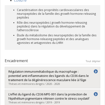
COVID19
Caractérisation des propriétés cardiovasculaires des
neuropeptides de la famille des growth hormone-releasing
peptides
Rôle des neuropeptides ( growth hormone-releasing
peptides) dans la régulation du développement de
l’atherosclérose
Étude du métabolisme des neuropeptides de la famille des
growth hormone-releasing peptides et des analogues
agonistes et antagonistes du LHRH
Encadrement
Tout déplier
Régulation immunométabolique du macrophage :
potentiel anti-inflammatoire des ligands du CD36 dans le
traitement de la dégénérescence maculaire liée à l’âge
Thèses et mémoires dirigés / 2020 - 2020
Diplômé(e) :
Mellal, Katia
L’effet du ligand du CD36 MPE-001 dans la protection de
Cycle :
Doctorat
l’épithélium pigmentaire rétinien contre le stress oxydatif
Diplôme obtenu :
Ph. D.
Thèses et mémoires dirigés / 2019 - 2019