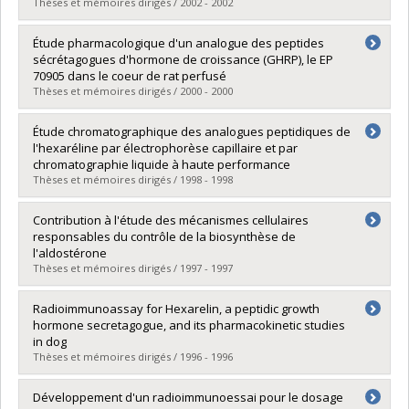
Lien vers le document dans Papyrus
Thèses et mémoires dirigés / 2002 - 2002
Diplômé(e) :
Dubé, Denis
Étude pharmacologique d'un analogue des peptides
Cycle :
Maîtrise
sécrétagogues d'hormone de croissance (GHRP), le EP
Diplôme obtenu :
M. Sc.
70905 dans le coeur de rat perfusé
Lien vers le document dans Papyrus
Thèses et mémoires dirigés / 2000 - 2000
Diplômé(e) :
Perreault, Audrey
Étude chromatographique des analogues peptidiques de
Cycle :
Maîtrise
l'hexaréline par électrophorèse capillaire et par
Diplôme obtenu :
M. Sc.
chromatographie liquide à haute performance
Lien vers le document dans Papyrus
Thèses et mémoires dirigés / 1998 - 1998
Diplômé(e) :
Panoyan, Avedis
Contribution à l'étude des mécanismes cellulaires
Cycle :
Maîtrise
responsables du contrôle de la biosynthèse de
Diplôme obtenu :
M. Sc.
l'aldostérone
Lien vers le document dans Papyrus
Thèses et mémoires dirigés / 1997 - 1997
Diplômé(e) :
Bodart, Véronique
Radioimmunoassay for Hexarelin, a peptidic growth
Cycle :
Doctorat
hormone secretagogue, and its pharmacokinetic studies
Diplôme obtenu :
Ph. D.
in dog
Lien vers le document dans Papyrus
Thèses et mémoires dirigés / 1996 - 1996
Diplômé(e) :
Roumi, Marie
Développement d'un radioimmunoessai pour le dosage