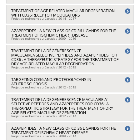
Sources de financement :
MITACS Inc. , Ministère Économie et
thématiques de recherche
Innovation , MITACS Inc. , MITACS Inc.
Chercheur principal :
TREATMENT OF AGE RELATED MACULAR DEGENERATION
William Lubell
Programmes de subvention :
PVXXXXXX-Stage Accélération
WITH CD36 RECEPTOR MODULATORS
Co-chercheurs :
Sylvain Chemtob
,
Huy Ong
,
Jean-François
Québec - MITACS , PVXXXXXX-Prog. soutien rech (PSR v1B):
Projet de recherche au Canada / 2014 - 2017
Masson
Soutien à des projets rech. (Mitacs) , PVXXXXXX-Stage
Sources de financement :
IRSC/Instituts de recherche en
Accélération Québec - MITACS , PVXXXXXX-Stage Accélération
Chercheur principal :
AZAPEPTIDES : A NEW CLASS OF CD 36 LIGANDS FOR THE
William Lubell
santé du Canada
TREATMENT OF ISCHEMIC HEART DISEASE
Québec - MITACS
Co-chercheurs :
Sylvain Chemtob
,
Huy Ong
,
Jean-François
Programmes de subvention :
PVXXXXXX-(PRCS) Recherche
Projet de recherche au Canada / 2009 - 2016
Masson
concertée sur la santé (en partenariat avec le CRSNG)
Sources de financement :
CRSNG/Conseil de recherches en
Chercheur principal :
TRAITEMENT DE LA DÉGÉNÉRESCENCE
Huy Ong
sciences naturelles et génie du Canada (CRSNG)
MACULAIRE//SELECTIVE PEPTIDES AND AZAPEPTIDES FOR
Co-chercheurs :
Sylvie Marleau
,
André Carpentier
Programmes de subvention :
PVXXXXXX-(PRCS/CHRP)
CD36 : A THERAPEUTIC STRATEGY FOR THE TREATMENT OF
Sources de financement :
IRSC/Instituts de recherche en
DRY AGE-RELATED MACULAR DEGENERATION
Recherche en équipe concertée sur la santé avec
santé du Canada
Projet de recherche au Canada / 2012 - 2015
l'appareillage (avec IRSC)
Programmes de subvention :
PVXX5647-(MOP) Subvention de
fonctionnement incluant les subventions de fonctionnement
Chercheur principal :
TARGETING CD36 AND PROTEOGLYCANS IN
Huy Ong
ATHEROSCLEROSIS
programmatiques (général)
Co-chercheurs :
Sylvain Chemtob
,
William Lubell
Projet de recherche au Canada / 2012 - 2015
Sources de financement :
AmorChem
Programmes de subvention :
Chercheur principal :
TRAITEMENT DE LA DEGENERESCENCE MACULAIRE //
Huy Ong
SELECTIVE PEPTIDES AND AZAPEPTIDES FOR CD36 : A
Co-chercheurs :
Sylvie Marleau
THERAPEUTTIC STRATEGY FOR THE TREATMENT OF DRY
Sources de financement :
Fondation des maladies du coeur
AGE-RELATED MACULAR DEGENERATION
du Québec
Projet de recherche au Canada / 2012 - 2014
Programmes de subvention :
Chercheur principal :
AZAPEPTIDES : A NEW CLASS OF CD 36 LIGANDS FOR THE
Huy Ong
TREATMENT OF ISCHEMIC HEART DISEASE
Co-chercheurs :
Sylvain Chemtob
,
William Lubell
Projet de recherche au Canada / 2009 - 2014
Sources de financement :
Ministère Économie et Innovation