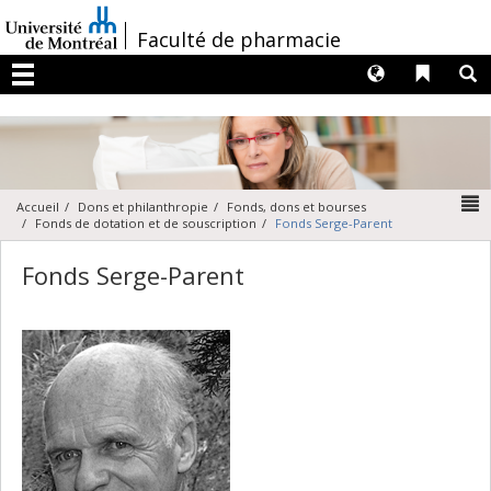
Passer
au
/
Faculté de pharmacie
contenu
Langues
Liens 
R
Menu
N
Accueil
Dons et philanthropie
Fonds, dons et bourses
Fonds de dotation et de souscription
Fonds Serge-Parent
Fonds Serge-Parent