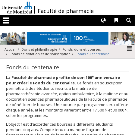
Passer
au
/
Faculté de pharmacie
contenu
Langues
Liens 
R
Menu
N
Accueil
Dons et philanthropie
Fonds, dons et bourses
Fonds de dotation et de souscription
Fonds du centenaire
Fonds du centenaire
e
La Faculté de pharmacie profite de son 100
anniversaire
pour créer le Fonds du centenaire.
Ce fonds en souscription
permettra à des étudiants inscrits à la maîtrise de
pharmacothérapie avancée, option ambulatoire, à la maîtrise et au
doctorat en sciences pharmaceutiques de la Faculté de pharmacie,
de bénéficier de bourses. Une bourse par programme sera offerte
chaque année, et les montants varieront entre 17 500 $ et 30 000 $,
selon les programmes.
L’objectif est d’accorder ces bourses à différents étudiants
pendant cinq ans. Compte tenu du manque flagrant de
financement sur le plan de la recherche, la Faculté de pharmacie