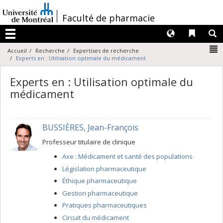
Passer
au
/
Faculté de pharmacie
contenu
Langues
Liens 
R
Menu
N
Accueil
Recherche
Expertises de recherche
Experts en : Utilisation optimale du médicament
Experts en : Utilisation optimale du
médicament
BUSSIÈRES, Jean-François
Professeur titulaire de clinique
Axe : Médicament et santé des populations
Législation pharmaceutique
Éthique pharmaceutique
Gestion pharmaceutique
Pratiques pharmaceutiques
Circuit du médicament