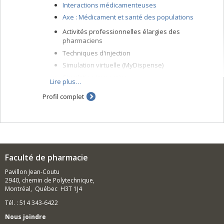
Interactions médicamenteuses
Axe : Médicament et santé des populations
Activités professionnelles élargies des
pharmaciens
Techniques d'injection
Simulation virtuelle (MyDispense)
Simulation immersive
Lire plus…
Profil complet
Faculté de pharmacie
Pavillon Jean-Coutu
2940, chemin de Polytechnique,
Montréal, Québec H3T 1J4
Tél. : 514 343-6422
Nous joindre