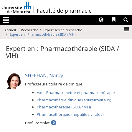
Passer
au
/
Faculté de pharmacie
contenu
Langues
Liens 
R
Menu
N
Accueil
Recherche
Expertises de recherche
Expert en : Pharmacothérapie (SIDA / VIH)
Expert en : Pharmacothérapie (SIDA /
VIH)
SHEEHAN, Nancy
Professeure titulaire de clinique
Axe : Pharmacométrie et pharmacothérapie
Pharmacométrie clinique (antirétroviraux)
Pharmacothérapie (SIDA / VIH)
Pharmacothérapie (hépatites virales)
Profil complet