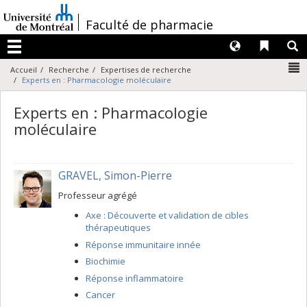
Passer
au
/
Faculté de pharmacie
contenu
Langues
Liens 
R
Menu
N
Accueil
Recherche
Expertises de recherche
Experts en : Pharmacologie moléculaire
Experts en : Pharmacologie
moléculaire
GRAVEL, Simon-Pierre
Professeur agrégé
Axe : Découverte et validation de cibles
thérapeutiques
Réponse immunitaire innée
Biochimie
Réponse inflammatoire
Cancer