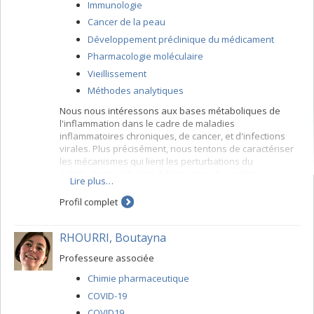
Immunologie
Cancer de la peau
Développement préclinique du médicament
Pharmacologie moléculaire
Vieillissement
Méthodes analytiques
Nous nous intéressons aux bases métaboliques de
l'inflammation dans le cadre de maladies
inflammatoires chroniques, de cancer, et d'infections
virales. Plus précisément, nous tentons de caractériser
les mécanismes qui lient les perturbations du
métabolisme cellulaire à l'activation du système
Lire plus…
immunitaire. Notre objectif est d'identifier de nouvelles
cibles thérapeutiques et de concevoir des traitements
Profil complet
orientés vers le métabolisme cellulaire. Au centre de
nos études se positionnent les
peroxisome proliferator-
RHOURRI, Boutayna
activated receptor gamma coactivators
(PGC)-1, une famille
de coactivateurs nucléaires formée de trois membres,
Professeure associée
PGC-1alpha, PGC-1beta, et PRC. Ces protéines servent
de plateformes moléculaires en interagissant avec des
Chimie pharmaceutique
facteurs de transcription, des protéines impliquées
COVID-19
dans le remodelage de la chromatine, et des facteurs
de maturation de des acides ribonucléiques (ARNm).
COVID19