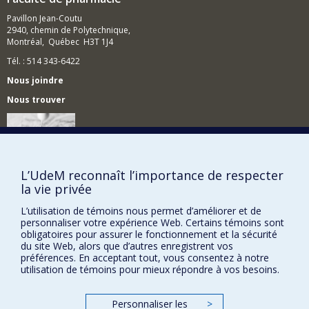
Intégration des signaux cellulaires (transduction
Pavillon Jean-Coutu
signalétique)
2940, chemin de Polytechnique,
Montréal, Québec H3T 1J4
Principaux projets de recherche
Tél. : 514 343-6422
Étude des voies de signalisation contrôlant la
réponse immunitaire innée antivirale
Nous joindre
Rôles des familles de protéines appartenant aux
Nous trouver
protéines kinases et E3 ubiquitine ligases dans le
remodelage vasculaire
Rôles de la voie de signalisation IKKb-IRF5 chez
des patients atteints de sclérodermie
systémique
Plan du site
L’UdeM reconnaît l’importance de respecter
Étude des déubiquitinases de la voie bCat-WNT
la vie privée
dans le cancer colorectal
Accessibilité
Utilisation de l'édition génétique afin
L’utilisation de témoins nous permet d’améliorer et de
personnaliser votre expérience Web. Certains témoins sont
de régénérer la capacité des cellules stromales
obligatoires pour assurer le fonctionnement et la sécurité
mésenchymateuses et leur utilisation en thérapie
du site Web, alors que d’autres enregistrent vos
cellulaire
préférences. En acceptant tout, vous consentez à notre
utilisation de témoins pour mieux répondre à vos besoins.
Personnaliser les
>