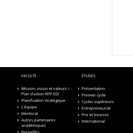
FACULTÉ
ÉTUDES
Mission, vision et valeurs /
Présentation
Plan d’action RPP-EDI
Premier cycle
Planification stratégique
Cycles supérieurs
L'équipe
Entrepreneuriat
Mentorat
Prix et bourses
Autres partenaires
International
académiques
Nouvelles