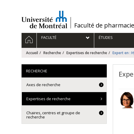
Passer
au
contenu
/
Faculté de pharmaci
Navigation
ACCUEIL
FACULTÉ
ÉTUDES
principale
Accueil
Recherche
Expertises de recherche
Expert en : 
RECHERCHE
Expe
Axes de recherche
Expertises de recherche
Chaires, centres et groupe de
recherche