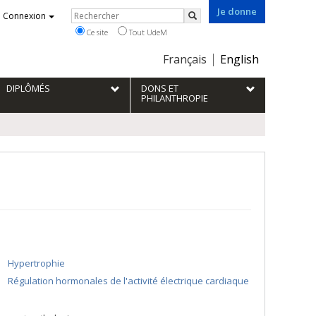
Je donne
Rechercher
Connexion
Rechercher
Ce site
Tout UdeM
Choix
Français
English
de
la
DIPLÔMÉS
DONS ET
langue
PHILANTHROPIE
Hypertrophie
Régulation hormonales de l'activité électrique cardiaque