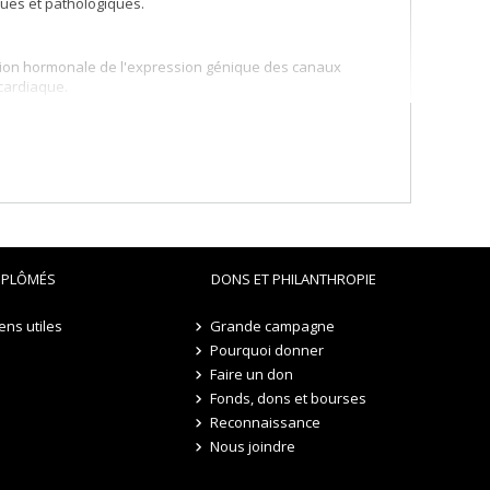
ues et pathologiques.
ation hormonale de l'expression génique des canaux
cardiaque.
IPLÔMÉS
DONS ET PHILANTHROPIE
iens utiles
Grande campagne
Pourquoi donner
Faire un don
Fonds, dons et bourses
Reconnaissance
Nous joindre