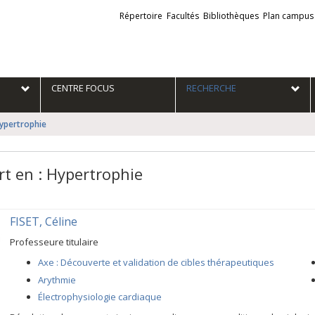
Liens
Répertoire
Facultés
Bibliothèques
Plan campus
externes
e
CENTRE FOCUS
RECHERCHE
Hypertrophie
rt en : Hypertrophie
FISET, Céline
Professeure titulaire
Axe : Découverte et validation de cibles thérapeutiques
Arythmie
Électrophysiologie cardiaque