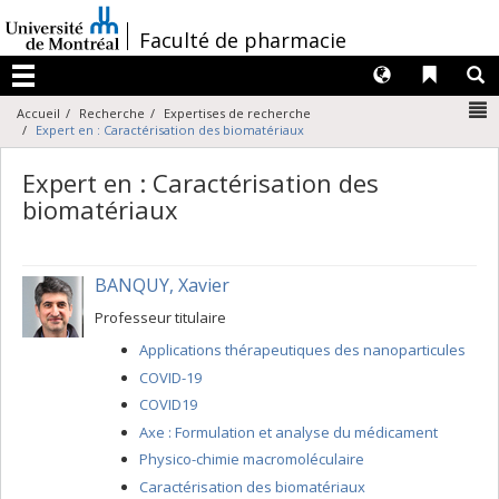
Passer
au
/
Faculté de pharmacie
contenu
Langues
Liens 
R
Menu
N
Accueil
Recherche
Expertises de recherche
Expert en : Caractérisation des biomatériaux
Expert en : Caractérisation des
biomatériaux
BANQUY, Xavier
Professeur titulaire
Applications thérapeutiques des nanoparticules
COVID-19
COVID19
Axe : Formulation et analyse du médicament
Physico-chimie macromoléculaire
Caractérisation des biomatériaux