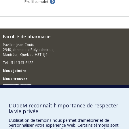
Profil complet
Développement d'outils de fabrication et de
caractérisation des nanoformulations
Microfluidique appliquée au diagnostique et au
criblage
Faculté de pharmacie
Pavillon Jean-Coutu
2940, chemin de Polytechnique,
Montréal, Québec H3T 1J4
Tél. : 514 343-6422
Nous joindre
Nous trouver
L’UdeM reconnaît l’importance de respecter
Plan du site
la vie privée
Accessibilité
L’utilisation de témoins nous permet d’améliorer et de
personnaliser votre expérience Web. Certains témoins sont