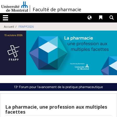
Passer
au
/
Faculté de pharmacie
contenu
Langues
Liens 
R
Menu
Accueil
FRAPP2026
La pharmacie, une profession aux multiples
facettes