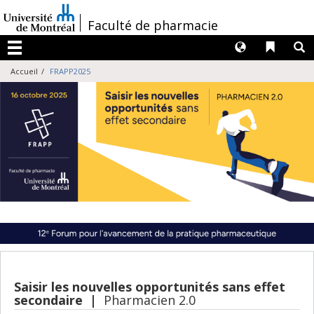
Passer
au
/
Faculté de pharmacie
contenu
Langues
Liens 
R
Menu
Accueil
FRAPP2025
Saisir les nouvelles opportunités sans effet
secondaire |
Pharmacien 2.0