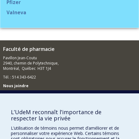
Pfizer
Valneva
Faculté de pharmacie
Pavillon Jean-Coutu
2940, chemin de Polytechnique,
Montréal, Québec H3T 1J4
Tél. : 514 343-6422
Nous joindre
Nous trouver
L’UdeM reconnaît l’importance de
respecter la vie privée
Plan du site
L’utilisation de témoins nous permet d’améliorer et de
personnaliser votre expérience Web. Certains témoins
Accessibilité
sont obligatoires pour assurer le fonctionnement et la