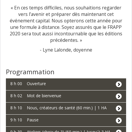
« En ces temps difficiles, nous souhaitions regarder
vers l’avenir et préparer dès maintenant cet
événement capital. Nous opterons cette année pour
une formule à distance. Soyez assurés que le FRAPP
2020 sera tout aussi incontournable que les éditions
précédentes
.
»
- Lyne Lalonde, doyenne
Programmation
8 h 00 Ouverture
8 h 02 Mot de bienvenue
8 h 10 Nous, créateurs de santé (60 min.) | 1 HA
9 h 10 Pause
9 h 30 Ateliers (choix de 3) (60 min.) | Jusqu'à 3 HA