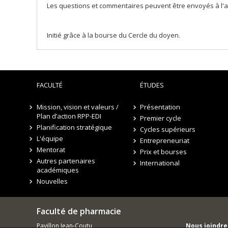
Les questions et commentaires peuvent être envoyés à l
Initié grâce à la bourse du Cercle du doyen.
FACULTÉ
ÉTUDES
Mission, vision et valeurs /
Présentation
Plan d’action RPP-EDI
Premier cycle
Planification stratégique
Cycles supérieurs
L'équipe
Entrepreneuriat
Mentorat
Prix et bourses
Autres partenaires
International
académiques
Nouvelles
Faculté de pharmacie
Pavillon Jean-Coutu
Nous joindre