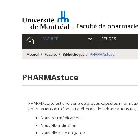
Passer
au
contenu
/
Faculté de pharmaci
Navigation
ACCUEIL
FACULTÉ
ÉTUDES
principale
Accueil
Faculté
Bibliothèque
PHARMAstuce
PHARMAstuce
PHARMAstuce est une série de brèves capsules informative
pharmaciens du Réseau Québécois des Pharmaciens (RQP) 
Nouveau médicament
Nouvelle indication
Nouvelle mise en garde