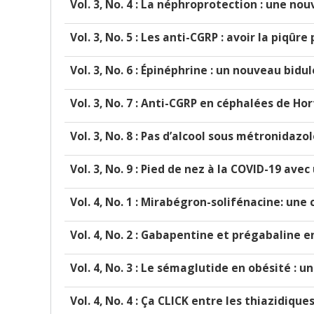
Vol. 3, No. 4 :
La néphroprotection : une nouve
Vol. 3, No. 5 :
Les anti-CGRP : avoir la piqûre
Vol. 3, No. 6 : Épinéphrine : un nouveau bi
Vol. 3, No. 7 :
Anti-CGRP en céphalées de Horto
Vol. 3, No. 8 :
Pas d’alcool sous métronidazo
Vol. 3, No. 9 :
Pied de nez à la COVID-19 avec
Vol. 4, No. 1 : Mirabégron-solifénacine: un
Vol. 4, No. 2 : Gabapentine et prégabaline 
Vol. 4, No. 3 : Le sémaglutide en obésité : u
Vol. 4, No. 4 : Ça CLICK entre les thiazidique