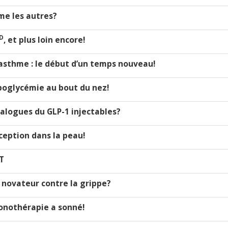
mme les autres?
D
, et plus loin encore!
n asthme : le début d’un temps nouveau!
hypoglycémie au bout du nez!
 analogues du GLP-1 injectables?
aception dans la peau!
IT
n novateur contre la grippe?
hronothérapie a sonné!