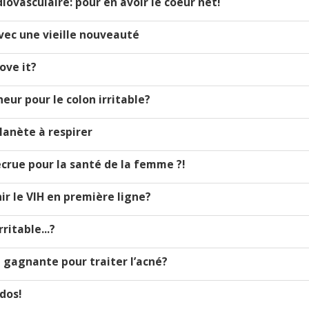
iovasculaire: pour en avoir le coeur net!
avec une vieille nouveauté
love it?
heur pour le colon irritable?
planète à respirer
recrue pour la santé de la femme ?!
nir le VIH en première ligne?
rritable...?
n gagnante pour traiter l’acné?
dos!