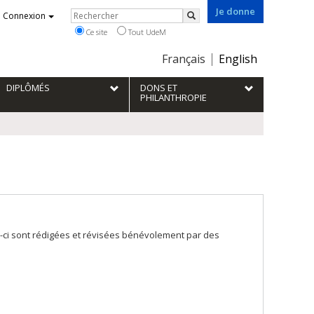
Je donne
Rechercher
Connexion
Rechercher
Ce site
Tout UdeM
Choix
Français
English
de
la
DIPLÔMÉS
DONS ET
langue
PHILANTHROPIE
-ci sont rédigées et révisées bénévolement par des