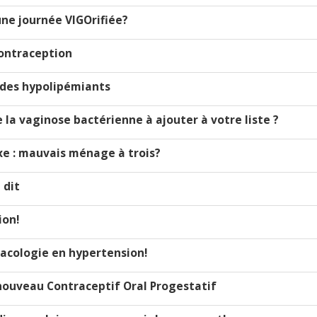
'une journée VIGOrifiée?
ontraception
rue des hypolipémiants
 la vaginose bactérienne à ajouter à votre liste ?
exe : mauvais ménage à trois?
 dit
ion!
macologie en hypertension!
 nouveau Contraceptif Oral Progestatif