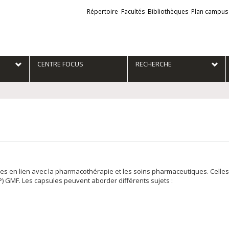
Liens
Répertoire
Facultés
Bibliothèques
Plan campus
externes
e
CENTRE FOCUS
RECHERCHE
s en lien avec la pharmacothérapie et les soins pharmaceutiques. Celles
GMF. Les capsules peuvent aborder différents sujets :