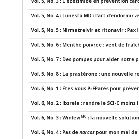
Vol. 5, No. 3 :
L'ézétimibe en prévention card
Vol. 5, No. 4 :
Lunesta MD : l’art d’endormir 
Vol. 5, No. 5 :
Nirmatrelvir et ritonavir : Pax 
Vol. 5, No. 6 : Menthe poivrée : vent de fraîc
Vol. 5, No. 7 : Des pompes pour aider notre 
Vol. 5, No. 8 : La prastérone : une nouvelle 
Vol. 6, No. 1 : Êtes-vous PrEParés pour préve
Vol. 6, No. 2 : Ibsrela : rendre le SCI-C moins i
MC
Vol. 6, No. 3 :
Winlevi
: la nouvelle solutio
Vol. 6, No. 4 : Pas de
narcos
pour mon mal de 