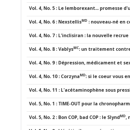
Vol. 4, No. 5 : Le lemborexant... promesse d
MD
Vol. 4, No. 6 : Nexstellis
: nouveau-né en c
Vol. 4, No. 7 : L'inclisiran : la nouvelle rec
MC
Vol. 4, No. 8 :
Vablys
: un traitement contre
Vol. 4, No. 9 : Dépression, médicament et s
MD
Vol. 4, No. 10 :
Corzyna
: si le coeur vous en
Vol. 4, No. 11 : L'acétaminophène sous press
Vol. 5, No. 1 : TIME-OUT pour la chronophar
MD
Vol. 5, No. 2 :
Bon COP, bad COP : le Slynd
,