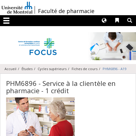
Passer
au
/
Faculté de pharmacie
contenu
Langues
Liens 
R
Menu
Accueil
Études
Cycles supérieurs
Fiches de cours
PHM6896 - A19
PHM6896 - Service à la clientèle en
pharmacie - 1 crédit