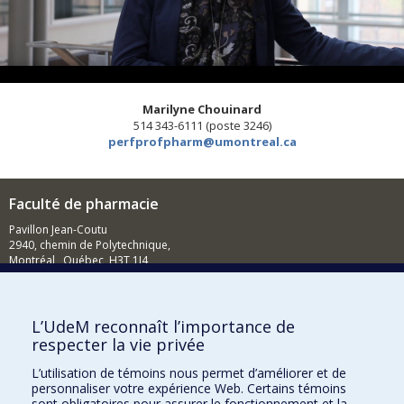
Marilyne Chouinard
514 343-6111 (poste 3246)
perfprofpharm@umontreal.ca
Faculté de pharmacie
Pavillon Jean-Coutu
2940, chemin de Polytechnique,
Montréal, Québec H3T 1J4
Tél. : 514 343-6422
Nous joindre
L’UdeM reconnaît l’importance de
Nous trouver
respecter la vie privée
L’utilisation de témoins nous permet d’améliorer et de
personnaliser votre expérience Web. Certains témoins
sont obligatoires pour assurer le fonctionnement et la