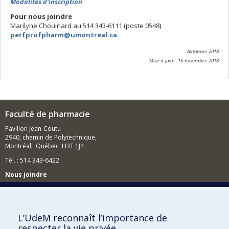
Modalités d'inscription
Pour nous joindre
Marilyne Chouinard au 514 343-6111 (poste 0548)
perfprofpharm@umontreal.ca
Automne 2018
Mise à jour : 15 novembre 2018
Faculté de pharmacie
Pavillon Jean-Coutu
2940, chemin de Polytechnique,
Montréal, Québec H3T 1J4
Tél. : 514 343-6422
Nous joindre
Nous trouver
L’UdeM reconnaît l’importance de
respecter la vie privée