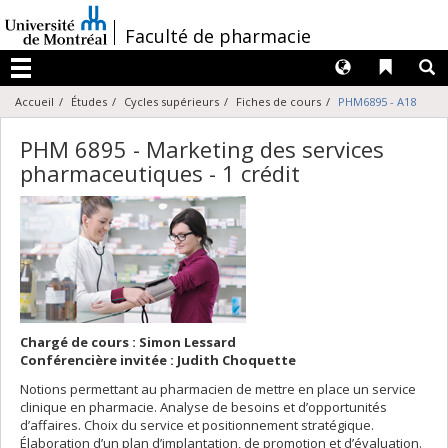
Passer
au
/
Faculté de pharmacie
contenu
Langues
Liens 
R
Menu
Accueil
Études
Cycles supérieurs
Fiches de cours
PHM6895 - A18
PHM 6895 - Marketing des services
pharmaceutiques - 1 crédit
Chargé de cours : Simon Lessard
Conférencière invitée : Judith Choquette
Notions permettant au pharmacien de mettre en place un service
clinique en pharmacie. Analyse de besoins et d’opportunités
d’affaires. Choix du service et positionnement stratégique.
Élaboration d’un plan d’implantation, de promotion et d’évaluation.