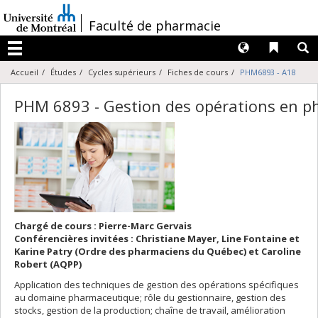
Passer
au
/
Faculté de pharmacie
contenu
Langues
Liens 
R
Menu
Accueil
Études
Cycles supérieurs
Fiches de cours
PHM6893 - A18
PHM 6893 - Gestion des opérations en ph
Chargé de cours : Pierre-Marc Gervais
Conférencières invitées : Christiane Mayer, Line Fontaine et
Karine Patry (Ordre des pharmaciens du Québec) et Caroline
Robert (AQPP)
Application des techniques de gestion des opérations spécifiques
au domaine pharmaceutique; rôle du gestionnaire, gestion des
stocks, gestion de la production; chaîne de travail, amélioration