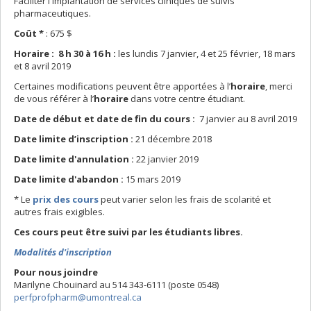
Faciliter l'implantation de services cliniques de suivis
pharmaceutiques.
Coût
*
: 675 $
H
oraire : 8 h 30 à 16 h :
les lundis 7 janvier, 4 et 25 février, 18 mars
et 8 avril 2019
Certaines modifications peuvent être apportées à l’
horaire
, merci
de vous référer à l’
horaire
dans votre centre étudiant.
Date de début et date de fin du cours :
7 janvier au 8 avril 2019
Date limite d’inscription :
21 décembre 2018
Date
limite d'annulation :
22 janvier 2019
Date limite d'abandon :
15 mars 2019
* Le
prix des cours
peut varier selon les frais de scolarité et
autres frais exigibles.
Ces cours peut être suivi par les étudiants libres.
Modalités d'inscription
Pour nous joindre
Marilyne Chouinard au 514 343-6111 (poste 0548)
perfprofpharm@umontreal.ca