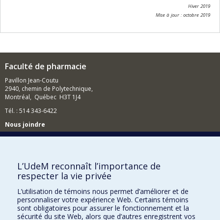
Hiver 2019
Mise à jour : octobre 2019
Faculté de pharmacie
Pavillon Jean-Coutu
2940, chemin de Polytechnique,
Montréal, Québec H3T 1J4
Tél. : 514 343-6422
Nous joindre
Nous trouver
L’UdeM reconnaît l’importance de
respecter la vie privée
Plan du site
L’utilisation de témoins nous permet d’améliorer et de
personnaliser votre expérience Web. Certains témoins
Accessibilité
sont obligatoires pour assurer le fonctionnement et la
sécurité du site Web, alors que d’autres enregistrent vos