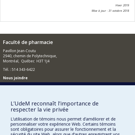
Hiver 2019
Mise à jour : 31 octobre 2018
Faculté de pharmacie
Pavillon Jean-Coutu
2940, chemin de Polytechnique,
Montréal, Québec H3T 1J4
Tél. : 514 343-6422
Nous joindre
Nous trouver
L’UdeM reconnaît l’importance de
respecter la vie privée
Plan du site
L’utilisation de témoins nous permet d’améliorer et de
personnaliser votre expérience Web. Certains témoins
Accessibilité
sont obligatoires pour assurer le fonctionnement et la
sécurité du site Web, alors que d’autres enregistrent vos