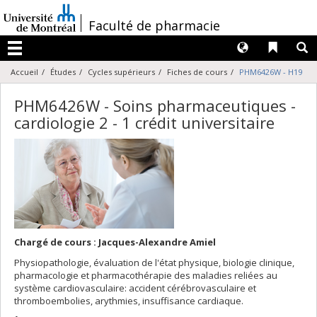
Passer
au
/
Faculté de pharmacie
contenu
Langues
Liens 
R
Menu
Accueil
Études
Cycles supérieurs
Fiches de cours
PHM6426W - H19
PHM6426W - Soins pharmaceutiques -
cardiologie 2 - 1 crédit universitaire
Chargé de cours : Jacques-Alexandre Amiel
Physiopathologie, évaluation de l'état physique, biologie clinique,
pharmacologie et pharmacothérapie des maladies reliées au
système cardiovasculaire: accident cérébrovasculaire et
thromboembolies, arythmies, insuffisance cardiaque.