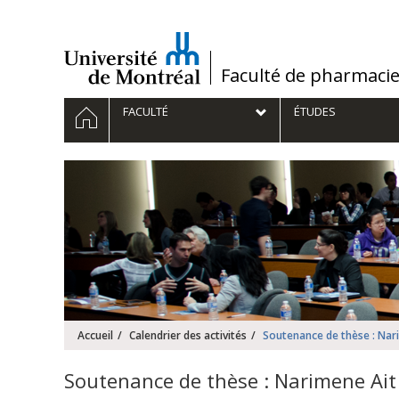
Passer
au
contenu
/
Faculté de pharmaci
Navigation
ACCUEIL
FACULTÉ
ÉTUDES
principale
Accueil
Calendrier des activités
Soutenance de thèse : Nar
Soutenance de thèse : Narimene Ai