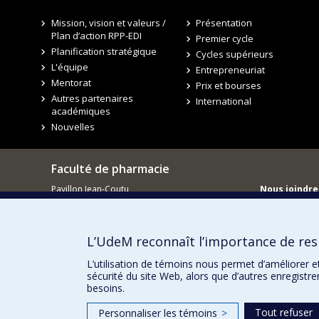
Mission, vision et valeurs /
Présentation
Plan d’action RPP-EDI
Premier cycle
Planification stratégique
Cycles supérieurs
L'équipe
Entrepreneuriat
Mentorat
Prix et bourses
Autres partenaires
International
académiques
Nouvelles
Faculté de pharmacie
Pavillon Jean-Coutu
Nous joindre
2940, chemin de Polytechnique,
Nous trouve
Montréal, Québec H3T 1J4
Tél. : 514 343-6422
L’UdeM reconnaît l’importance de resp
L’utilisation de témoins nous permet d’améliorer e
sécurité du site Web, alors que d’autres enregistr
besoins.
Tout refuser
Personnaliser les témoins
>