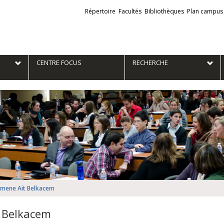
Liens
Répertoire
Facultés
Bibliothèques
Plan campus
externes
e
CENTRE FOCUS
RECHERCHE
imene Ait Belkacem
t Belkacem