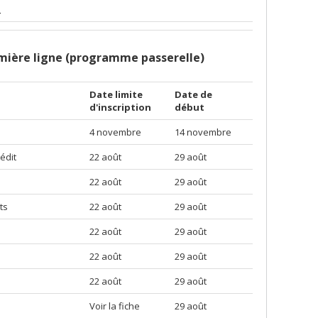
-
mière ligne (programme passerelle)
Date limite
Date de
d'inscription
début
4 novembre
14 novembre
édit
22 août
29 août
22 août
29 août
ts
22 août
29 août
22 août
29 août
22 août
29 août
22 août
29 août
Voir la fiche
29 août