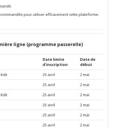
mmandé.
commandée pour utiliser efficacement cette plateforme.
mière ligne (programme passerelle)
Date limite
Date de
d'inscription
début
rédit
25 avril
2 mai
25 avril
2 mai
rédit
25 avril
2 mai
25 avril
2 mai
25 avril
2 mai
25 avril
2 mai