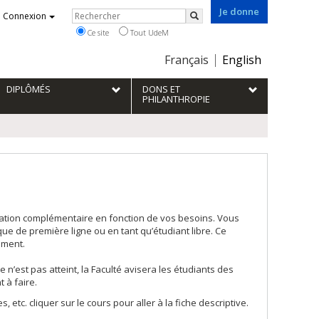
Je donne
Rechercher
Connexion
Rechercher
Ce site
Tout UdeM
Choix
Français
English
de
la
DIPLÔMÉS
DONS ET
langue
PHILANTHROPIE
ation complémentaire en fonction de vos besoins. Vous
ue de première ligne ou en tant qu’étudiant libre. Ce
ement.
 n’est pas atteint, la Faculté avisera les étudiants des
 à faire.
 etc. cliquer sur le cours pour aller à la fiche descriptive.