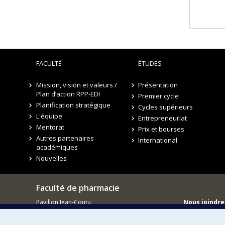
FACULTÉ
ÉTUDES
Mission, vision et valeurs /
Présentation
Plan d’action RPP-EDI
Premier cycle
Planification stratégique
Cycles supérieurs
L'équipe
Entrepreneuriat
Mentorat
Prix et bourses
Autres partenaires
International
académiques
Nouvelles
Faculté de pharmacie
Pavillon Jean-Coutu
Nous joindre
2940, chemin de Polytechnique,
Nous trouve
Montréal, Québec H3T 1J4