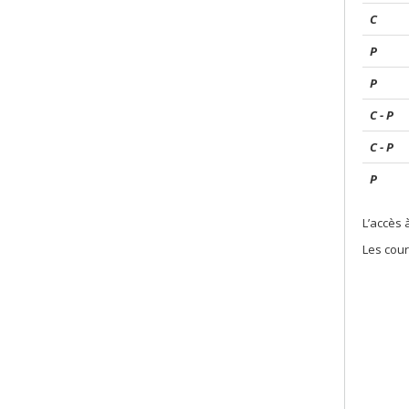
C
P
P
C - P
C - P
P
L’accès 
Les cour