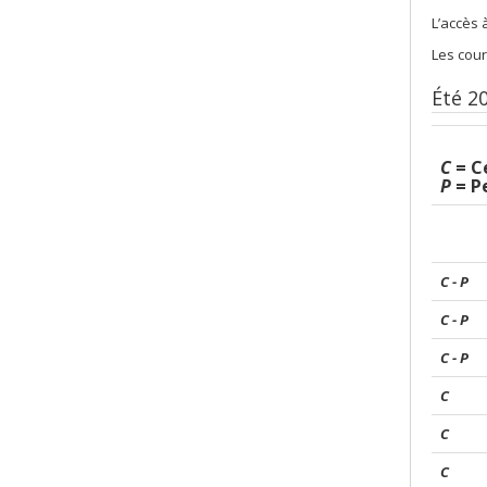
L’accès 
Les cour
Été 2016
C
= Ce
P
= P
C - P
C - P
C - P
C
C
C