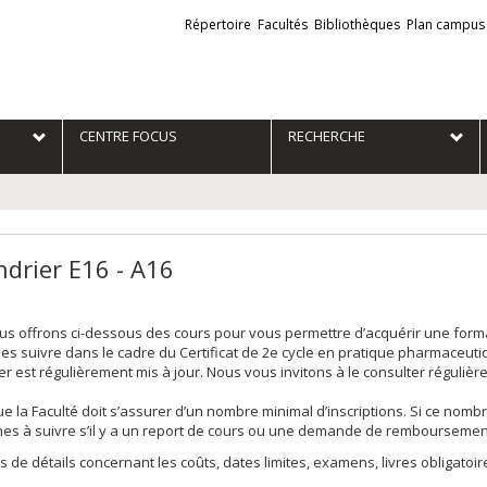
Liens
Répertoire
Facultés
Bibliothèques
Plan campus
externes
e
CENTRE FOCUS
RECHERCHE
ndrier E16 - A16
s offrons ci-dessous des cours pour vous permettre d’acquérir une form
es suivre dans le cadre du Certificat de 2e cycle en pratique pharmaceutiq
er est régulièrement mis à jour. Nous vous invitons à le consulter régulièr
e la Faculté doit s’assurer d’un nombre minimal d’inscriptions. Si ce nombre
s à suivre s’il y a un report de cours ou une demande de remboursement
s de détails concernant les coûts, dates limites, examens, livres obligatoires,