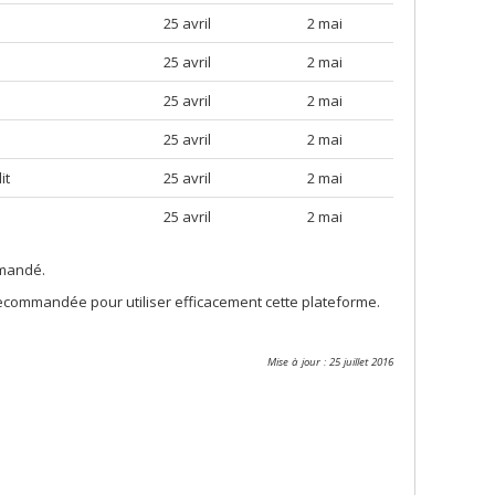
25 avril
2 mai
25 avril
2 mai
25 avril
2 mai
25 avril
2 mai
it
25 avril
2 mai
25 avril
2 mai
mmandé.
commandée pour utiliser efficacement cette plateforme.
Mise à jour : 25 juillet 2016