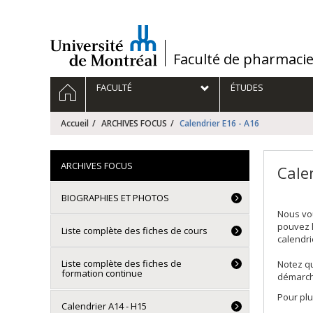
Passer
au
contenu
/
Faculté de pharmaci
Navigation
ACCUEIL
FACULTÉ
ÉTUDES
principale
Accueil
ARCHIVES FOCUS
Calendrier E16 - A16
ARCHIVES FOCUS
Cale
BIOGRAPHIES ET PHOTOS
Nous vou
pouvez l
Liste complète des fiches de cours
calendri
Liste complète des fiches de
Notez qu
formation continue
démarche
Pour plu
Calendrier A14 - H15